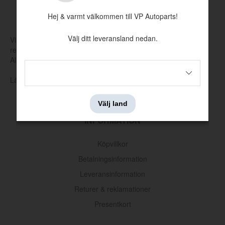
MADE BY VP
Hej & varmt välkommen till VP Autoparts!
Välj ditt leveransland nedan.
Vi tillverkar och tar själva fram nya verktyg för att producera
reservdelar som har utgått hos Volvo eller andra leverantörer.
Allt för att hålla klassiska Volvo rullande.
Läs mer om vår produktion och produktutveckling här
Välj land
INFORMATION
Gummipluggsats Motorhuv Amazon
Köpvillkor
Artnr:
656578
Betalningsinformation
119 kr
Leveransinformation
Returer & reklamationer
Presentkort