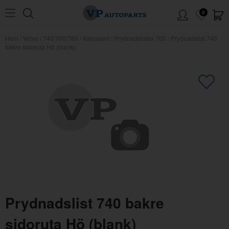
0
Hem
/
Volvo
/
740/760/780
/
Karosseri
/
Prydnadslister 700
/
Prydnadslist 740
bakre sidoruta Hö (blank)
×
Kanske någon av dessa produkter
kan intressera dig?
Prydnadslist 740 bakre
sidoruta Hö (blank)