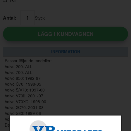
Antal:
Styck
LÄGG I KUNDVAGNEN
INFORMATION
Passar följande modeller:
Volvo 200: ALL
Volvo 700: ALL
Volvo 850: 1992-97
Volvo C70: 1998-05
Volvo S/V70: 1997-00
Volvo V70II: 2001-07
Volvo V70XC: 1998-00
Volvo XC70: 2001-08
Volvo S80: 1999-06
Volvo S60: 2001-09
Denna artikel ersätter artikelnummer 947098.