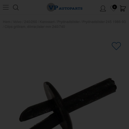
0
Hem
/
Volvo
/
240/260
/
Karosseri
/
Prydnadslister
/
Prydnadslister 245 1986-93
/
Clips grillram, dörrar,lister mm 240/740
×
Kanske någon av dessa produkter
kan intressera dig?