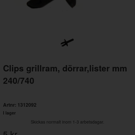
Fäste Strålkastare 240/260 81-
Clip
Clips grillram, dörrar,lister mm
Artnr:
1307452
Artn
240/740
22 kr
4 kr
Artnr:
1312092
I lager
Skickas normalt inom 1-3 arbetsdagar.
5
kr