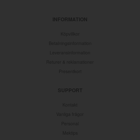
INFORMATION
Köpvillkor
Betalningsinformation
Leveransinformation
Returer & reklamationer
Presentkort
SUPPORT
Oljefilter Volvo 1962-1998
Kontakt
Artnr:
3517857
Vanliga frågor
145 kr
Personal
Mektips