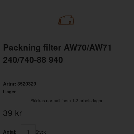
Packning filter AW70/AW71
240/740-88 940
Filter Automatlåda AW70/AW71 240/740-88 940
Artnr:
1239829
75 kr
Artnr:
3520329
I lager
Skickas normalt inom 1-3 arbetsdagar.
39
kr
Antal:
Styck