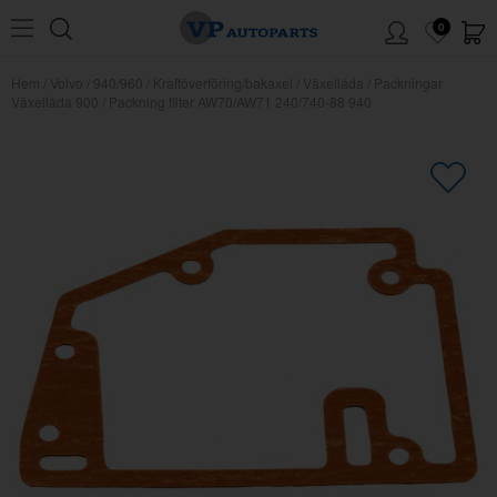
0
Hem
/
Volvo
/
940/960
/
Kraftöverföring/bakaxel
/
Växellåda
/
Packningar
Växellåda 900
/
Packning filter AW70/AW71 240/740-88 940
×
Kanske någon av dessa produkter
kan intressera dig?