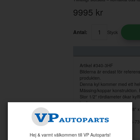
9995
kr
Antal:
Styck
Artikel #340-3HF
Bilderna är endast för referen
produkten.
Denna kyl kommer med ett helt 
Mässing/koppar konstruktion. 
Stor 1/2" rördiameter ökar kyl
ingår.
Kylarens kärnstorlek: 16 3/8" x
1967-69 Mercury Cougar
1967-69 Ford Mustang (64-73
Hej & varmt välkommen till VP Autoparts!