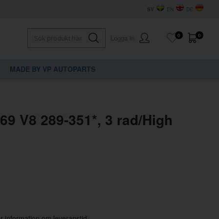
SV
EN
DE
0
0
Logga in
MADE BY VP AUTOPARTS
×
dig?
69 V8 289-351*, 3 rad/High
för information om leveranstid.