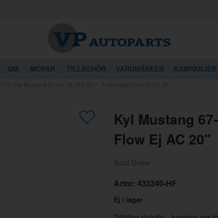
GM
MOPAR
TILLBEHÖR
VARUMÄRKEN
KAMPANJER
7-73
/
Kyl Mustang 67-69 V8 289-351*, 3 rad/High Flow Ej AC 20"
gon av dessa produkter kan intressera 
Kyl Mustang 67-
Flow Ej AC 20"
Scott Drake
Artnr:
433340-HF
Ej i lager
Tillfälligt slutsåld – kontakta oss 