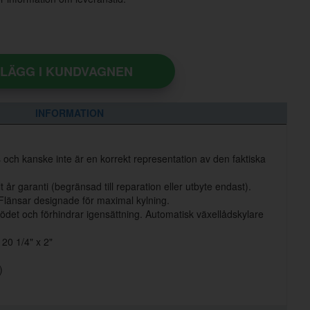
LÄGG I KUNDVAGNEN
INFORMATION
s och kanske inte är en korrekt representation av den faktiska
år garanti (begränsad till reparation eller utbyte endast).
Flänsar designade för maximal kylning.
flödet och förhindrar igensättning. Automatisk växellådskylare
 20 1/4" x 2"
)