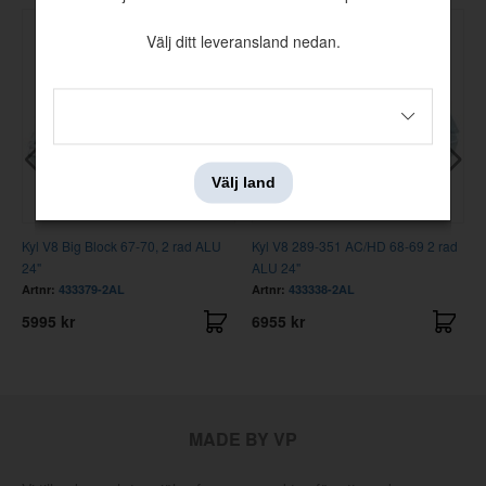
Välj ditt leveransland nedan.
Välj land
Kyl V8 Big Block 67-70, 2 rad ALU
Kyl V8 289-351 AC/HD 68-69 2 rad
24"
ALU 24"
Artnr:
433379-2AL
Artnr:
433338-2AL
5995 kr
6955 kr
MADE BY VP