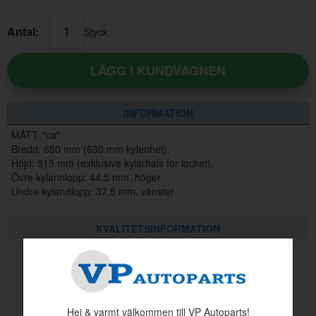
Antal:
Styck
LÄGG I KUNDVAGNEN
INFORMATION
MÅTT: "ca"
Bredd: 650 mm (630 mm kylenhet).
Höjd: 515 mm (exklusive kylarhals för locket).
Övre kylarinlopp: 44,5 mm, höger
Undre kylarutlopp: 37,5 mm, vänster
KVALITETSINFORMATION
Andra köpte även
Hej & varmt välkommen till VP Autoparts!