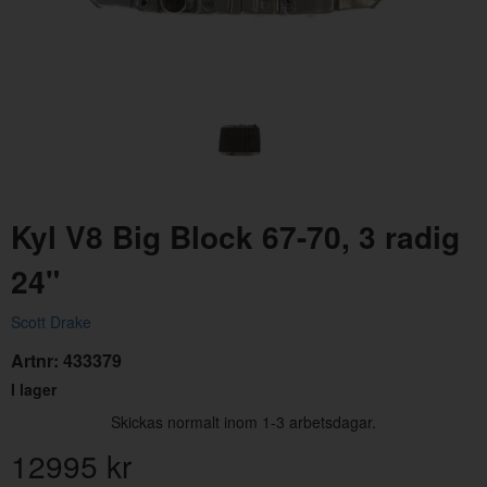
Kyl V8 Big Block 67-70, 3 radig
Mellanlägg Kyl övre 67-70
Fäs
24"
Artnr:
C7OZ-8124
Art
279 kr
99
Scott Drake
Artnr:
433379
I lager
Skickas normalt inom 1-3 arbetsdagar.
12995
kr