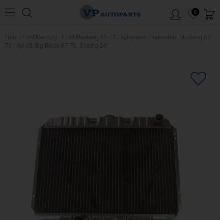
0
Hem
/
Ford/Mercury
/
Ford Mustang 65-73
/
Kylsystem
/
Kylsystem Mustang 67-
73
/
Kyl V8 Big Block 67-70, 3 radig 24"
×
Kanske någon av dessa produkter
kan intressera dig?