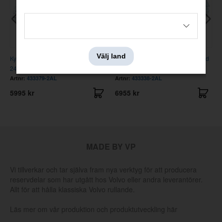
Välj land
Kyl V8 Big Block 67-70, 2 rad ALU
Kyl V8 289-351 AC/HD 68-69 2 rad
24"
ALU 24"
Artnr:
433379-2AL
Artnr:
433338-2AL
5995 kr
6955 kr
MADE BY VP
Vi tillverkar och tar själva fram nya verktyg för att producera
reservdelar som har utgått hos Volvo eller andra leverantörer.
Allt för att hålla klassiska Volvo rullande.
Läs mer om vår produktion och produktutveckling här