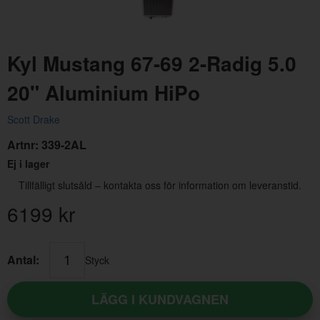
Kyl Mustang 67-69 2-Radig 5.0
20" Aluminium HiPo
Scott Drake
Artnr:
339-2AL
Kopplingsgaffel Ford 68-69 SB
Han
Ej i lager
Artnr:
C8OZ-7515-A
Art
Tillfälligt slutsåld – kontakta oss för information om leveranstid.
1595 kr
39
6199
kr
Antal:
Styck
LÄGG I KUNDVAGNEN