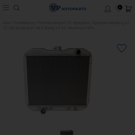
0
Hem
/
Ford/Mercury
/
Ford Mustang 65-73
/
Kylsystem
/
Kylsystem Mustang 67-
73
/
Kyl Mustang 67-69 2-Radig 5.0 20" Aluminium HiPo
×
Kanske någon av dessa produkter
kan intressera dig?