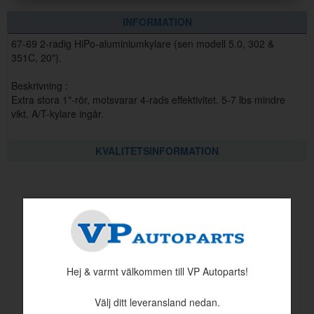
INFORMATION
67-69 2-radig HiPo-aluminiumkylare (sen modell 5.0, 302 &
351C, 20").
Beskrivning :
Extra stora 1"-rör, motsvarar 4-rads effektivitet. 5-7 lbs mindre
vikt. A/T-kylare ingår.
KVALITETSINFORMATION
Andra köpte även
Hej & varmt välkommen till VP Autoparts!
Välj ditt leveransland nedan.