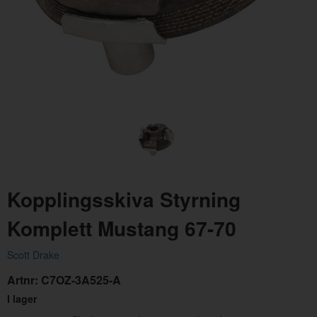
Knutkors fram Ford
Ante
Artnr:
UJ429
Artn
349 kr
595
Kopplingsskiva Styrning
Komplett Mustang 67-70
Scott Drake
Artnr:
C7OZ-3A525-A
I lager