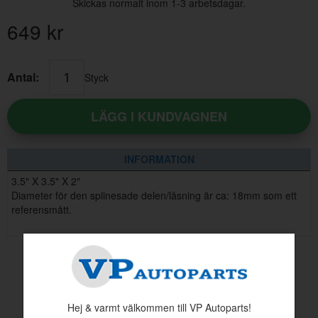
Skickas normalt inom 1-3 arbetsdagar.
649
kr
Antal:
Styck
LÄGG I KUNDVAGNEN
INFORMATION
3.5" X 3.5" X 2"
Diameter för den splinesade delen/låsning är ca: 18mm som ett
referensmått.
Andra köpte även
Hej & varmt välkommen till VP Autoparts!