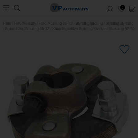
0
Hem
/
Ford/Mercury
/
Ford Mustang 65-73
/
Styrning/fjädring
/
Styrstag/styrning
/
Styrsnäcka Mustang 65-73
/
Kopplingsskiva Styrning Komplett Mustang 67-70
×
Kanske någon av dessa produkter
kan intressera dig?