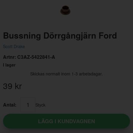
Bussning Dörrgångjärn Ford
Scott Drake
Artnr:
C3AZ-5422841-A
I lager
Sprint Gångjärn Dörr Mustang 65-73 104mm
Skickas normalt inom 1-3 arbetsdagar.
Artnr:
B9A-5943030-LG
39
kr
69 kr
Antal:
Styck
LÄGG I KUNDVAGNEN