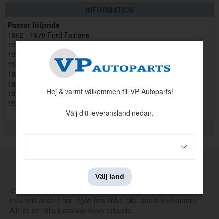
INFORMATION
Passar följande
1962 - 1970 Ford Fairlane
1960 - 1970 Mercury Monterey
1965 - 1970 Mercury Comet
1960 - 1970 Ford Falcon
1967 - 1970 Mercury Cougar
1960 - 1970 Ford Thunderbird
Hej & varmt välkommen till VP Autoparts!
1960 - 1970 Ford Galaxie
1964 - 1970 Ford Mustang (64-73)
Välj ditt leveransland nedan.
KVALITETSINFORMATION
Sprint Gångjärn Dörr Mustang 69-70 3"
Artnr:
B9A-5943030-MD
MADE BY VP
95 kr
Välj land
Vi tillverkar och tar själva fram nya verktyg för att producera
reservdelar som har utgått hos Volvo eller andra leverantörer.
Allt för att hålla klassiska Volvo rullande.