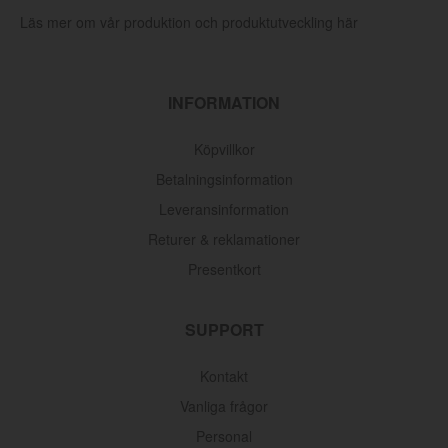
Läs mer om vår produktion och produktutveckling här
INFORMATION
Köpvillkor
Betalningsinformation
Leveransinformation
Returer & reklamationer
Presentkort
SUPPORT
Oljefilter Volvo 1962-1998
Kontakt
Artnr:
3517857
Vanliga frågor
145 kr
Personal