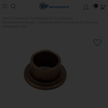
0
Hem
/
Ford/Mercury
/
Ford Mustang 65-73
/
Karosseri
/
Dörrar/komponenter/glas
/
Fästelement dörrar Mustang 69-70
/
Bussning
Dörrgångjärn Ford
×
Kanske någon av dessa produkter
kan intressera dig?