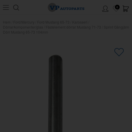
0
Hem
/
Ford/Mercury
/
Ford Mustang 65-73
/
Karosseri
/
Dörrar/komponenter/glas
/
Fästelement dörrar Mustang 71-73
/
Sprint Gångjärn
Dörr Mustang 65-73 104mm
×
Kanske någon av dessa produkter
kan intressera dig?