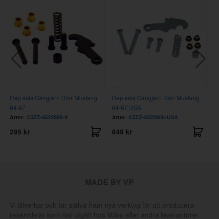
Rep.sats Gångjärn Dörr Mustang
Rep.sats Gångjärn Dörr Mustang
S
64-67
64-67 USA
6
Artnr:
C5ZZ-6522800-K
Artnr:
C5ZZ-6522800-USA
A
295 kr
649 kr
4
MADE BY VP
Vi tillverkar och tar själva fram nya verktyg för att producera
reservdelar som har utgått hos Volvo eller andra leverantörer.