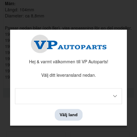
Mått:
Längd: 104mm
Diameter: ca 8,8mm
Passar nedan bilar (och fler), viss anpassning för en del modeller.
1965 - 1973 Mercury Comet
1965 - 1970 Ford Falcon
1965 - 1973 Ford Thunderbird
1967 - 1968 Mercury Cougar
1965 - 1973 Ford Galaxie
Hej & varmt välkommen till VP Autoparts!
1965 - 1973 Ford Fairlane
1964 - 1973 Ford Mustang
Välj ditt leveransland nedan.
1965 - 1973 Mercury Monterey
RELATERADE PRODUKTER
Välj land
Andra köpte även