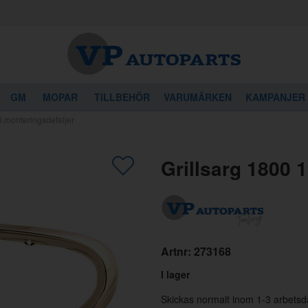
GM
MOPAR
TILLBEHÖR
VARUMÄRKEN
KAMPANJER
l.monteringsdetaljer
gon av dessa produkter kan intressera 
Grillsarg 1800 
Artnr:
273168
I lager
Skickas normalt inom 1-3 arbetsd