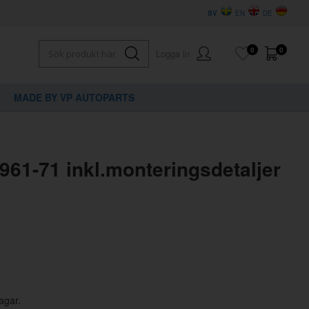
SV
EN
DE
0
0
Logga in
MADE BY VP AUTOPARTS
×
dig?
1961-71 inkl.monteringsdetaljer
agar.