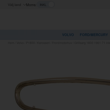
Moms:
Välj land
VOLVO
FORD/MERCURY
Hem
/
Volvo
/
P1800
/
Karosseri
/
Front/motorhuv
/
Grillsarg 1800 1961-71 ink
Kanske nå