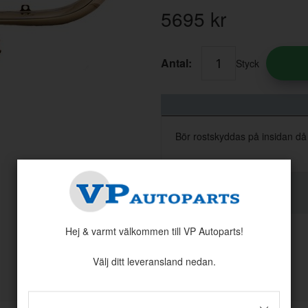
5695
kr
Antal:
Styck
Bör rostskyddas på insidan då d
Hej & varmt välkommen till VP Autoparts!
Välj ditt leveransland nedan.
Andra köpte även