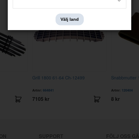
Välj land
Grill 1800 61-64 Ch-12499
Snabbmutter 1
Artnr:
664841
Artnr:
120404
7105 kr
8 kr
ION
SUPPORT
FÖLJ OSS G