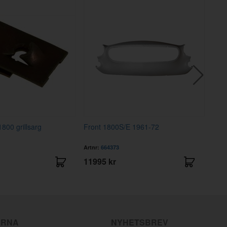
800 grillsarg
Front 1800S/E 1961-72
Pack
Artnr:
664373
Artnr
11995 kr
329
ÄRNA
NYHETSBREV