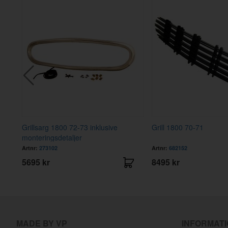
Grillsarg 1800 72-73 inklusive
Grill 1800 70-71
monteringsdetaljer
Artnr:
273102
Artnr:
682152
5695 kr
8495 kr
MADE BY VP
INFORMAT