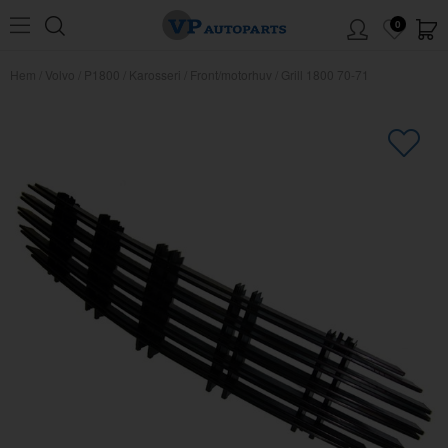
0
Hem
/
Volvo
/
P1800
/
Karosseri
/
Front/motorhuv
/
Grill 1800 70-71
×
Kanske någon av dessa produkter
kan intressera dig?