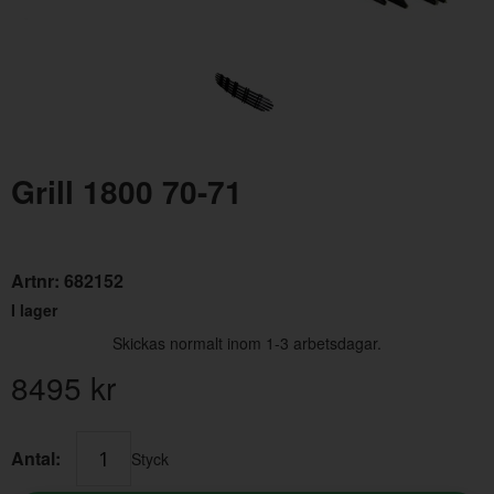
Grill 1800 70-71
Oljefilter Volvo 1962-1998
Urtr
Artnr:
3517857
Artn
Artnr:
682152
145 kr
325
I lager
Skickas normalt inom 1-3 arbetsdagar.
8495
kr
Antal:
Styck