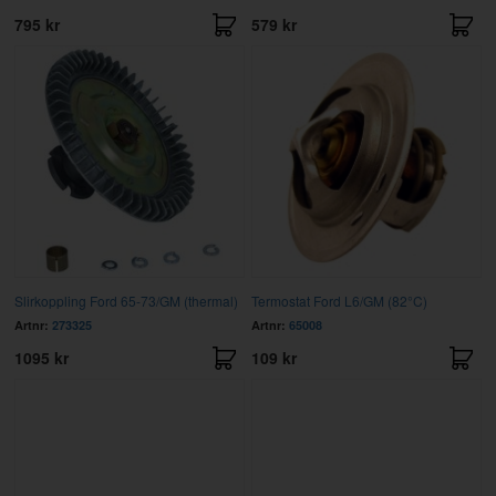
795 kr
579 kr
Slirkoppling Ford 65-73/GM (thermal)
Termostat Ford L6/GM (82°C)
Artnr:
273325
Artnr:
65008
1095 kr
109 kr