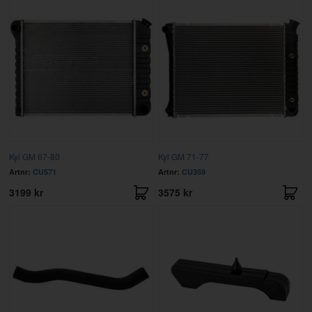
Kyl GM 67-80
Kyl GM 71-77
Artnr:
CU571
Artnr:
CU359
3199 kr
3575 kr