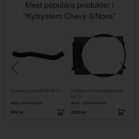
Mest populära produkter i
"Kylsystem Chevy II/Nova"
BB
Kylarslang övre GM SB 68-70
Fläktkåpa Camaro 69/Nova BB
Kyla
69-70
Artnr:
OER-3923229
Artnr:
OER-3947619B
Artn
495 kr
2350 kr
495