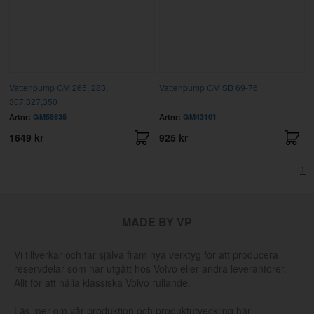
Vattenpump GM 265, 283,
Vattenpump GM SB 69-76
307,327,350
Artnr:
GM58635
Artnr:
GM43101
1649 kr
925 kr
1
MADE BY VP
Vi tillverkar och tar själva fram nya verktyg för att producera
reservdelar som har utgått hos Volvo eller andra leverantörer.
Allt för att hålla klassiska Volvo rullande.
Läs mer om vår produktion och produktutveckling här