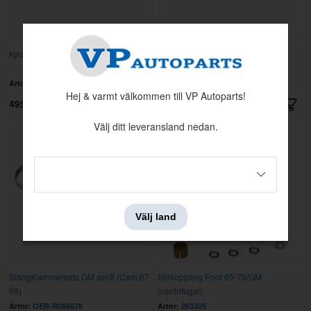
Kylarslang övre GM SB 68-70
Mellanlägg kyl Camaro 70-81 SB
(GM68-81)
Artnr:
OER-3923229
Artnr:
OER-371189
Hej & varmt välkommen till VP Autoparts!
495 kr
189 kr
Välj ditt leveransland nedan.
Välj land
Slangklammersats GM set/8 (Cam.67-
Slirkoppling Ford 65-73/GM
69)
(centrifugal)
Artnr:
OER-R085678
Artnr:
263325