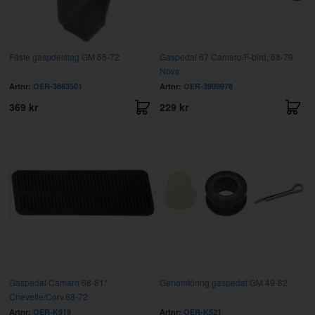
Fäste gaspdelstag GM 65-72
Gaspedal 67 Camaro/F-bird, 68-79
Nova
Artnr:
OER-3863501
Artnr:
OER-3909978
369 kr
229 kr
Gaspedal Camaro 68-81*
Genomföring gaspedal GM 49-82
Chevelle/Corv.68-72
Artnr:
OER-K919
Artnr:
OER-K521