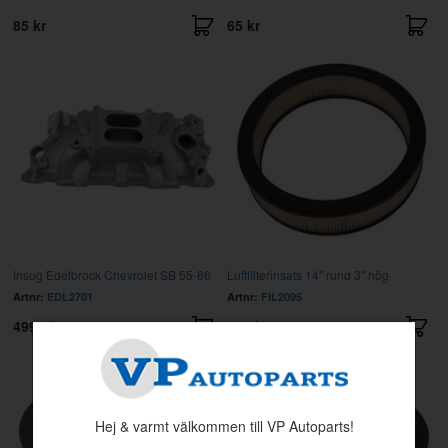
85 kr
65 kr
Insug Edelbrock Chevrolet SB 55-86
Luftfilterinsats 14" rund 3" hög
Artnr:
EDL2701
Artnr:
FIL2095
4999 kr
439 kr
Hej & varmt välkommen till VP Autoparts!