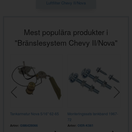
Luftfilter Chevy II/Nova
Mest populära produkter i
"Bränslesystem Chevy II/Nova"
72
Tankarmatur Nova 5/16" 62-65
Monteringssats tankband 1967-
Bens
72
(sed
Artnr:
GM6428066
Artnr:
OER-K561
Artn