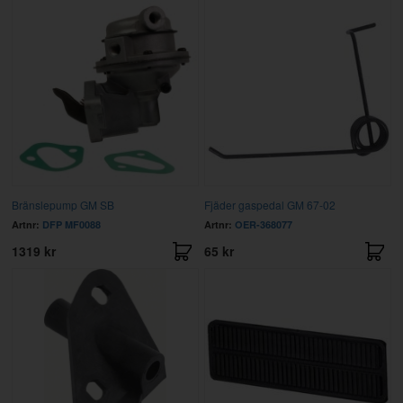
Bränslepump GM SB
Fjäder gaspedal GM 67-02
Artnr:
DFP MF0088
Artnr:
OER-368077
1319 kr
65 kr