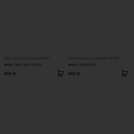
Stöd bensintank Nova 62-67
Tankarmatur Camaro 68-69 3/8"
Artnr:
GMK-4010-745-62
Artnr:
GM6428845
559 kr
695 kr