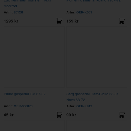
mörkröd
Artnr:
2012R
Artnr:
OER-K561
1295 kr
159 kr
Pinne gaspedal GM 67-02
Sarg gaspedal Cam/F-bird 68-81
Nova 68-72
Artnr:
OER-368078
Artnr:
OER-K912
45 kr
99 kr