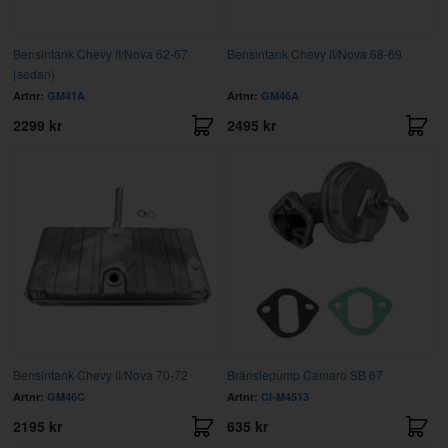
Bensintank Chevy II/Nova 62-67
Bensintank Chevy II/Nova 68-69
(sedan)
Artnr:
GM41A
Artnr:
GM46A
2299 kr
2495 kr
Bensintank Chevy II/Nova 70-72
Bränslepump Camaro SB 67
Artnr:
GM46C
Artnr:
CI-M4513
2195 kr
635 kr