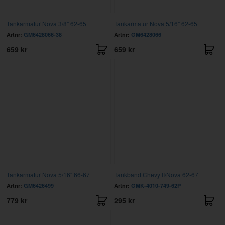
Tankarmatur Nova 3/8" 62-65
Tankarmatur Nova 5/16" 62-65
Artnr:
GM6428066-38
Artnr:
GM6428066
659 kr
659 kr
Tankarmatur Nova 5/16" 66-67
Tankband Chevy II/Nova 62-67
Artnr:
GM6426499
Artnr:
GMK-4010-749-62P
779 kr
295 kr