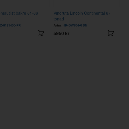
onsrutlist bakre 61-66
Vindruta Lincoln Continental 67
tonad
Z-8121450-PR
Artnr:
JR-DW704-GBN
5950 kr