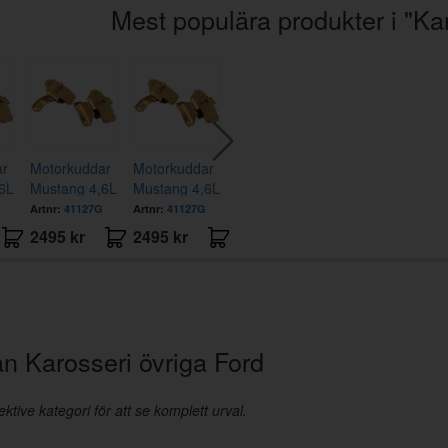
Mest populära produkter i "Kar
ar
Motorkuddar
Motorkuddar
6L
Mustang 4,6L
Mustang 4,6L
Artnr:
41127G
Artnr:
41127G
2495 kr
2495 kr
ån Karosseri övriga Ford
ktive kategori för att se komplett urval.