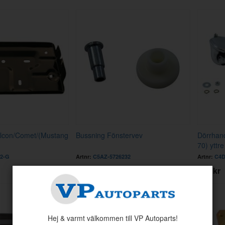
Falcon/Comet/(Mustang
Bussning Fönstervev
Dörrhand
70) yttre
2-G
Artnr:
C5AZ-5726232
Artnr:
C4D
49 kr
329 kr
Hej & varmt välkommen till VP Autoparts!