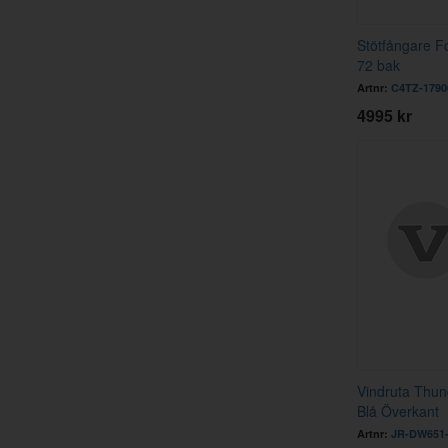
Stötfångare F
72 bak
Artnr:
C4TZ-1790
4995 kr
Vindruta Thun
Blå Överkant
Artnr:
JR-DW651