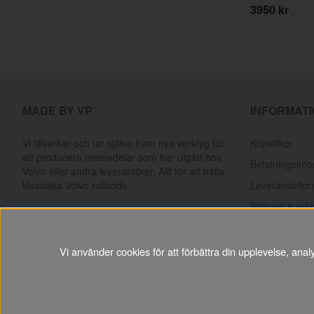
3950 kr
MADE BY VP
INFORMAT
Vi tillverkar och tar själva fram nya verktyg för
Köpvillkor
att producera reservdelar som har utgått hos
Betalningsinf
Volvo eller andra leverantörer. Allt för att hålla
klassiska Volvo rullande.
Leveransinfor
Returer & rek
Läs mer om vår produktion och
produktutveckling här
Presentkort
Vi använder cookies för att förbättra din upplevelse, ana