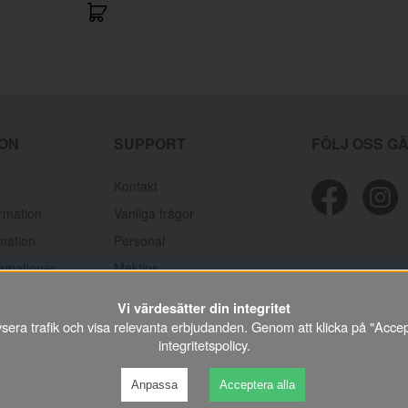
ION
SUPPORT
FÖLJ OSS G
Kontakt
ormation
Vanliga frågor
mation
Personal
lamationer
Mektips
Prislistor/kataloger
Vi värdesätter din integritet
lysera trafik och visa relevanta erbjudanden. Genom att klicka på "Accep
integritetspolicy
.
©
2026 VP Autoparts AB.
All rights reserved.
Anpassa
Acceptera alla