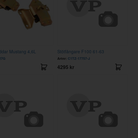
ddar Mustang 4,6L
Stötfångare F100 61-63
27G
Artnr:
C1TZ-17757-J
4295 kr