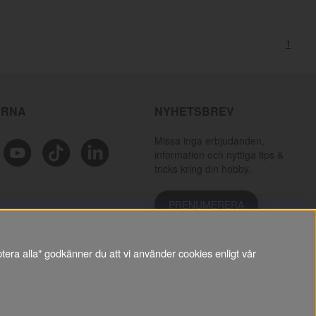
1
ÄRNA
NYHETSBREV
Missa inga erbjudanden,
information och nyttiga tips &
tricks kring din hobby.
PRENUMERERA
tera alla" godkänner du att vi använder cookies enligt vår