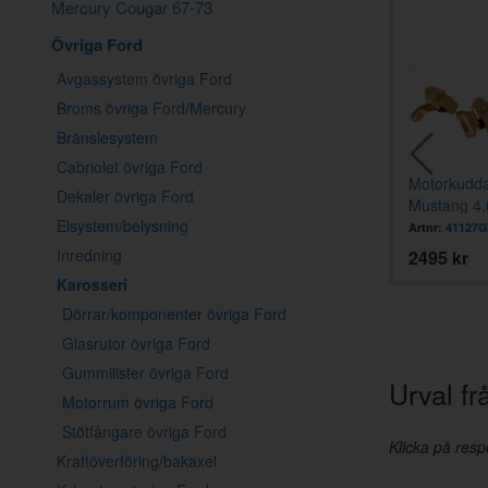
Mercury Cougar 67-73
Övriga Ford
Avgassystem övriga Ford
Broms övriga Ford/Mercury
Bränslesystem
Cabriolet övriga Ford
Motorkudd
Dekaler övriga Ford
Mustang 4,
Elsystem/belysning
Artnr:
41127G
Inredning
2495 kr
Karosseri
Dörrar/komponenter övriga Ford
Glasrutor övriga Ford
Gummilister övriga Ford
Urval fr
Motorrum övriga Ford
Stötfångare övriga Ford
Klicka på respe
Kraftöverföring/bakaxel