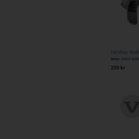
Handtag Venti
Artnr:
C3OZ-6222
239 kr