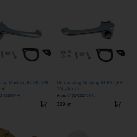
tag Mustang 64-66 / (69-
Dörrhandtag Mustang 64-66 / (69-
 hö
70) yttre vä
Z-6222404-A
Artnr:
C4DZ-6222405-A
329 kr