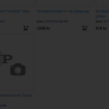
ord F100/250 1964-
Ventilationsrutlist 61-66 pickup par
Ventilati
pickup
6-B
Artnr:
C1TZ-8121448-PR
Artnr:
C1T
1249 kr
419 kr
derbird 64-66 Tonad
-GBN