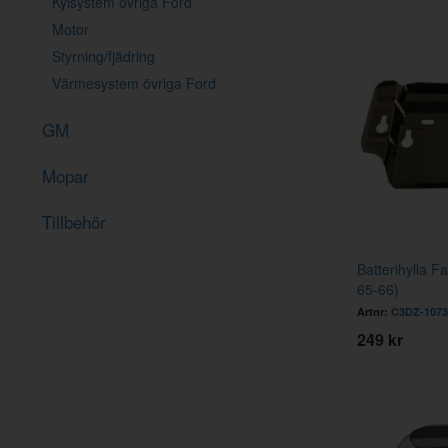
Kylsystem övriga Ford
Motor
Styrning/fjädring
Värmesystem övriga Ford
GM
Mopar
Tillbehör
Batterihylla 
65-66)
Artnr:
C3DZ-1073
249 kr