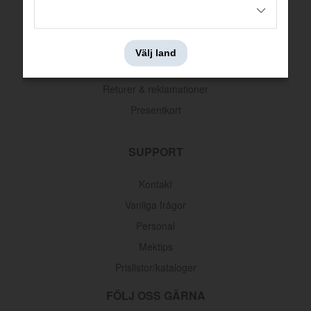
Köpvillkor
Betalningsinformation
Välj land
Leveransinformation
Returer & reklamationer
Presentkort
SUPPORT
Kontakt
Vanliga frågor
Personal
Mektips
Prislistor/kataloger
FÖLJ OSS GÄRNA