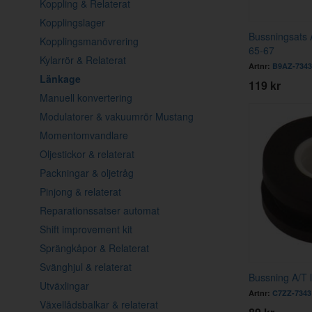
Koppling & Relaterat
Kopplingslager
Bussningsats 
Kopplingsmanövrering
65-67
Kylarrör & Relaterat
Artnr:
B9AZ-7343
Länkage
119 kr
Manuell konvertering
Modulatorer & vakuumrör Mustang
Momentomvandlare
Oljestickor & relaterat
Packningar & oljetråg
Pinjong & relaterat
Reparationssatser automat
Shift improvement kit
Sprängkåpor & Relaterat
Svänghjul & relaterat
Bussning A/T 
Utväxlingar
Artnr:
C7ZZ-7343
Växellådsbalkar & relaterat