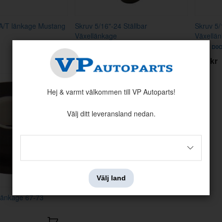
A/T länkage Mustang
Skruv 5/16"-24 Ställbar
Skruv 5/
Växellänkage
Växellä
Artnr:
C2AZ-7353-A
Artnr:
D0O
239 kr
149 kr
Hej & varmt välkommen till VP Autoparts!
Välj ditt leveransland nedan.
Välj land
länkage 67-73