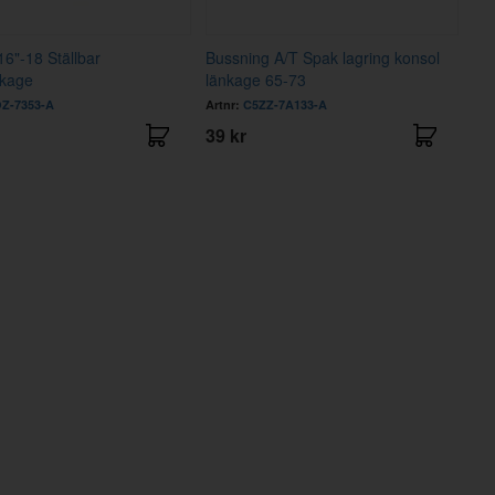
16"-18 Ställbar
Bussning A/T Spak lagring konsol
nkage
länkage 65-73
Z-7353-A
Artnr:
C5ZZ-7A133-A
39 kr