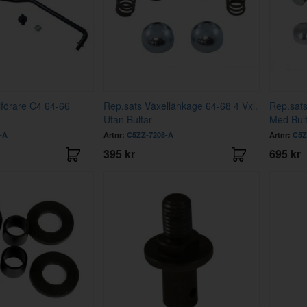
förare C4 64-66
Rep.sats Växellänkage 64-68 4 Vxl.
Rep.sats
Utan Bultar
Med Bult
-A
Artnr:
C5ZZ-7208-A
Artnr:
C5Z
395 kr
695 kr