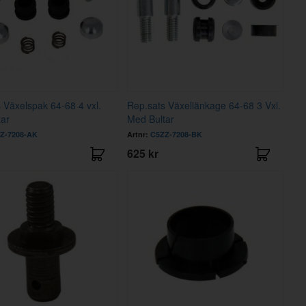
 Växelspak 64-68 4 vxl.
Rep.sats Växellänkage 64-68 3 Vxl.
ar
Med Bultar
Z-7208-AK
Artnr:
C5ZZ-7208-BK
625 kr