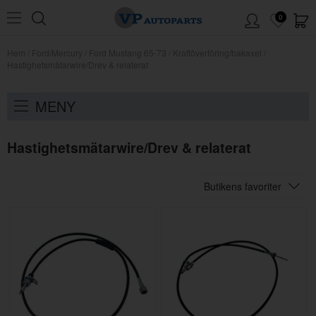
0
Hem
/
Ford/Mercury
/
Ford Mustang 65-73
/
Kraftöverföring/bakaxel
/
Hastighetsmätarwire/Drev & relaterat
MENY
Hastighetsmätarwire/Drev & relaterat
Butikens favoriter