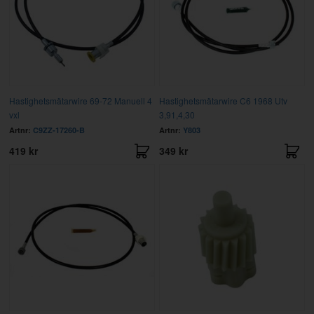
Hastighetsmätarwire 69-72 Manuell 4
Hastighetsmätarwire C6 1968 Utv
vxl
3,91,4,30
Artnr:
C9ZZ-17260-B
Artnr:
Y803
419 kr
349 kr