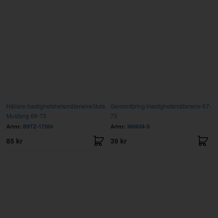
Hållare hastighetshetsmäterwire/låda.
Genomföring Hastighetsmätarwire 67-
Mustang 69-73
73
Artnr:
B9TZ-17264
Artnr:
380634-S
85 kr
39 kr