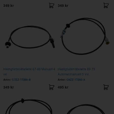
349 kr
349 kr
Hastighetsmätarwire 67-68 Manuell 4
Hastighetsmätarwire 69-73
vxl
Automat/manuell 3 Vxl.
Artnr:
C7ZZ-17260-B
Artnr:
C9ZZ-17260-A
349 kr
495 kr