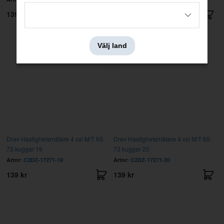
139 kr
139 kr
Välj land
Drev Hastighetsmätare 4 vxl M/T 65-
Drev Hastighetsmätare 4 vxl M/T 65-
73 kuggar 19
73 kuggar 20
Artnr:
C2DZ-17271-19
Artnr:
C2DZ-17271-20
139 kr
139 kr