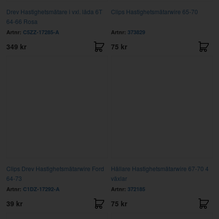
Drev Hastighetsmätare i vxl. låda 6T
Clips Hastighetsmätarwire 65-70
64-66 Rosa
Artnr:
C5ZZ-17285-A
Artnr:
373829
349 kr
75 kr
Clips Drev Hastighetsmätarwire Ford
Hållare Hastighetsmätarwire 67-70 4
64-73
växlar
Artnr:
C1DZ-17292-A
Artnr:
372185
39 kr
75 kr