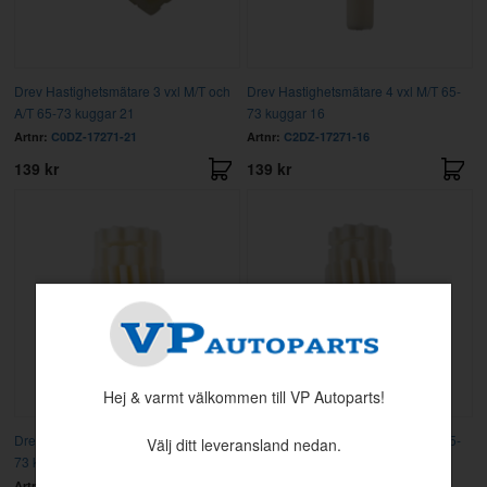
Drev Hastighetsmätare 3 vxl M/T och
Drev Hastighetsmätare 4 vxl M/T 65-
A/T 65-73 kuggar 21
73 kuggar 16
Artnr:
C0DZ-17271-21
Artnr:
C2DZ-17271-16
139 kr
139 kr
Hej & varmt välkommen till VP Autoparts!
Drev Hastighetsmätare 4 vxl M/T 65-
Drev Hastighetsmätare 4 vxl M/T 65-
Välj ditt leveransland nedan.
73 kuggar 17
73 kuggar 18
Artnr:
C2DZ-17271-17
Artnr:
C2DZ-17271-18