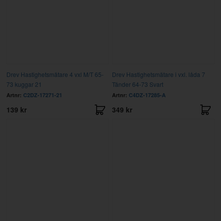
Drev Hastighetsmätare 4 vxl M/T 65-
Drev Hastighetsmätare i vxl. låda 7
73 kuggar 21
Tänder 64-73 Svart
Artnr:
C2DZ-17271-21
Artnr:
C4DZ-17285-A
139 kr
349 kr