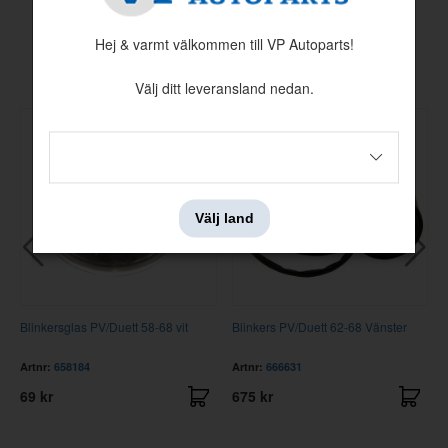
Hej & varmt välkommen till VP Autoparts!
Andra köpte även
Välj ditt leveransland nedan.
Välj land
Blinkersglas PV/Duett 58-68 vit
Blinkers PV/Duett 62-68 Vänster
Artnr:
658184
Artnr:
666631
69 kr
675 kr