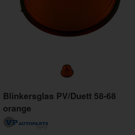
Strålkastare H4 Asymmetrisk 7" kupad
Glö
Artnr:
238775
Art
349 kr
15 
Blinkersglas PV/Duett 58-68
orange