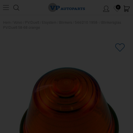
0
Hem
/
Volvo
/
PV/Duett
/
Elsystem
/
Blinkers
/
544/210 1958-
/
Blinkersglas
PV/Duett 58-68 orange
×
Kanske någon av dessa produkter
kan intressera dig?