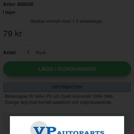
Artnr:
666630
I lager
Skickas normalt inom 1-3 arbetsdagar.
79
kr
Antal:
Styck
LÄGG I KUNDVAGNEN
INFORMATION
Blinkersglas för Volvo PV och Duett årsmodell 1958-1968.
Orange färg med korrekt passform och originalutseende.
RELATERADE PRODUKTER
KVALITETSINFORMATION