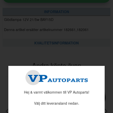
INFORMATION
Glödlampa 12V 21/5w BAY15D
Denna artikel ersätter artikelnummer 182661,182061
KVALITETSINFORMATION
Andra köpte även
Hej & varmt välkommen till VP Autoparts!
Välj ditt leveransland nedan.