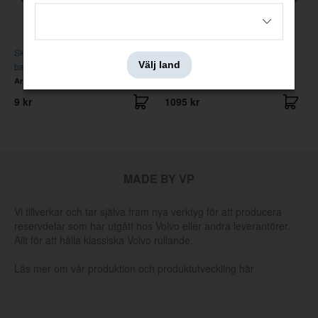
Skruv UNC 6-32x3/4" (19 mm)
Sarg Bakljus P1800/S/E
Välj land
bakljusglas
Artnr:
192020
Artnr:
664491
9 kr
1095 kr
MADE BY VP
Vi tillverkar och tar själva fram nya verktyg för att producera
reservdelar som har utgått hos Volvo eller andra leverantörer.
Allt för att hålla klassiska Volvo rullande.
Läs mer om vår produktion och produktutveckling här