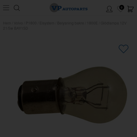
0
Hem
/
Volvo
/
P1800
/
Elsystem
/
Belysning bakre
/
1800E
/
Glödlampa 12V
21/5w BAY15D
×
Kanske någon av dessa produkter
kan intressera dig?