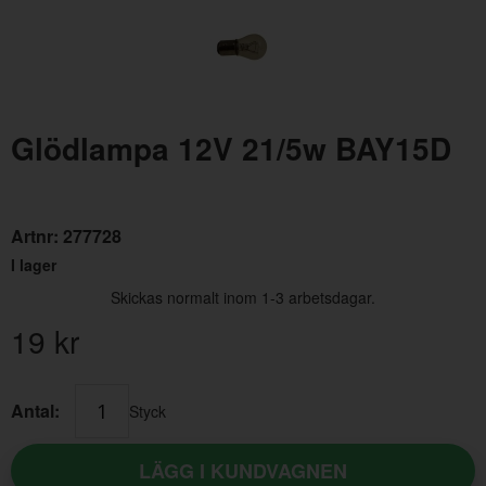
Glödlampa 12V 21/5w BAY15D
Glödlampa 12V 2w BA7S
Glö
Artnr:
277728
I lager
Artnr:
277701
Art
Skickas normalt inom 1-3 arbetsdagar.
49 kr
15 
19
kr
Antal:
Styck
LÄGG I KUNDVAGNEN