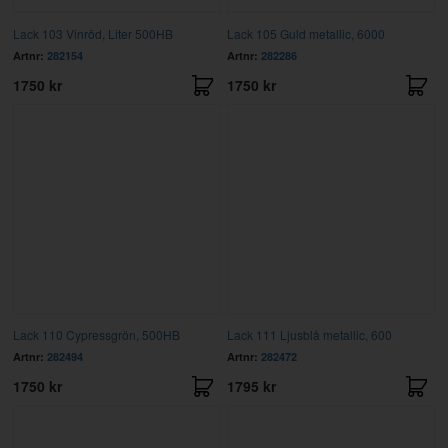
Lack 103 Vinröd, Liter 500HB
Lack 105 Guld metallic, 6000
Artnr:
282154
Artnr:
282286
1750 kr
1750 kr
Lack 110 Cypressgrön, 500HB
Lack 111 Ljusblå metallic, 600
Artnr:
282494
Artnr:
282472
1750 kr
1795 kr