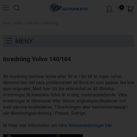
0
Hem
/
Volvo
/
140/164
/
Inredning
MENY
Inredning Volvo 140/164
Att inredning behöver bytas efter 50 år i din bil är ingen nyhet,
däremot kan det vara problematiskt att finna en som passar lika bra
som originalet. Med över 20 års erfarenhet av att tillverka
inredningar till klassiska Volvo är vi idag marknadsledande. Våra
inredningar är tillverkade efter Volvos originalspecifikationer och
med samma kvalitetskrav. Tillverkningen sker hantverksmässigt i
vår tillverkningsavdelning i Fristad, Sverige.
Ni hittar mer information om våra
Volvoinredningar här
.