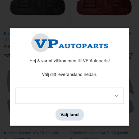
Klädsel Baksäte 164 1970 svart ch#
Klädsel Baksäte 164 1970 vinröd ch-
-22322
22322
Artnr:
693601-03
Artnr:
693604-06
7795 kr
7550 kr
Hej & varmt välkommen till VP Autoparts!
Välj ditt leveransland nedan.
Välj land
Klädsel Baksäte 164 70-72 guld
Klädsel Baksäte 164 72-74 ljusblå