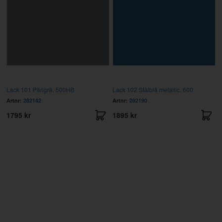
Lack 101 Pärlgrå, 500HB
Lack 102 Stålblå metallic, 600
Artnr:
282142
Artnr:
282190
1795 kr
1895 kr