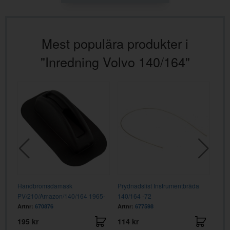
Mest populära produkter i
"Inredning Volvo 140/164"
1
Handbromsdamask
Prydnadslist Instrumentbräda
Kno
PV/210/Amazon/140/164 1965-
140/164 -72
GU
svart
Artnr:
670876
Artnr:
677598
Artn
195 kr
114 kr
195