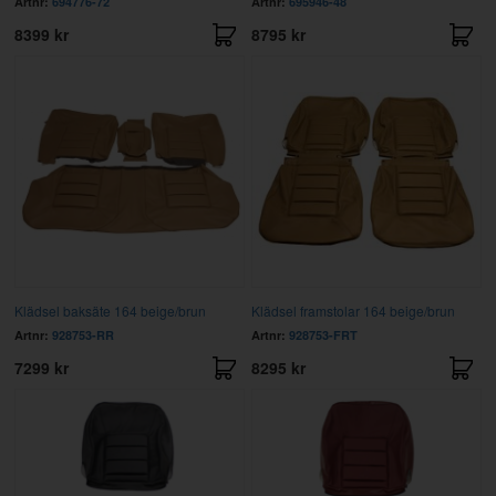
Artnr:
694776-72
Artnr:
695946-48
8399 kr
8795 kr
Klädsel baksäte 164 beige/brun
Klädsel framstolar 164 beige/brun
Artnr:
928753-RR
Artnr:
928753-FRT
7299 kr
8295 kr