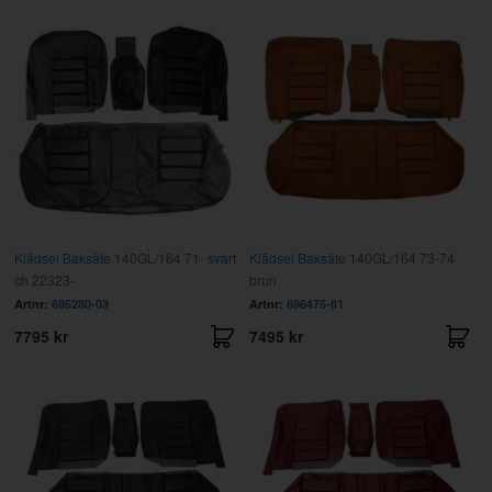
Klädsel Baksäte 140GL/164 71- svart
Klädsel Baksäte 140GL/164 73-74
ch 22323-
brun
Artnr:
695280-03
Artnr:
696475-81
7795 kr
7495 kr