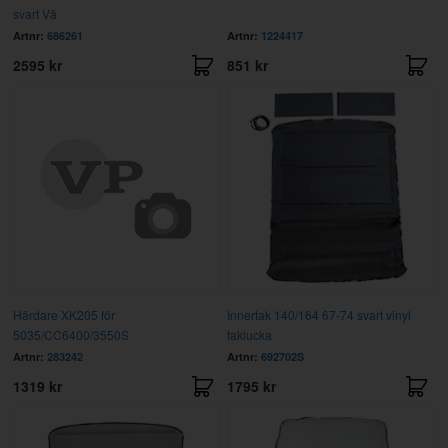
svart Vä
Artnr:
686261
Artnr:
1224417
2595 kr
851 kr
Härdare XK205 för
Innertak 140/164 67-74 svart vinyl
5035/CC6400/3550S
taklucka
Artnr:
283242
Artnr:
692702S
1319 kr
1795 kr