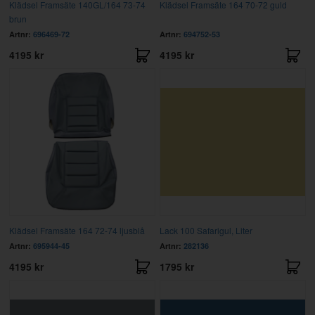
Klädsel Framsäte 140GL/164 73-74
Klädsel Framsäte 164 70-72 guld
brun
Artnr:
696469-72
Artnr:
694752-53
4195 kr
4195 kr
Klädsel Framsäte 164 72-74 ljusblå
Lack 100 Safarigul, Liter
Artnr:
695944-45
Artnr:
282136
4195 kr
1795 kr