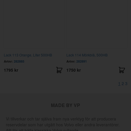
Lack 113 Orange, Liter 500HB
Lack 114 Mörkblå, 500HB
Artnr:
282885
Artnr:
282891
1795 kr
1750 kr
1
2
3
MADE BY VP
Vi tillverkar och tar själva fram nya verktyg för att producera
reservdelar som har utgått hos Volvo eller andra leverantörer.
Allt för att hålla klassiska Volvo rullande.