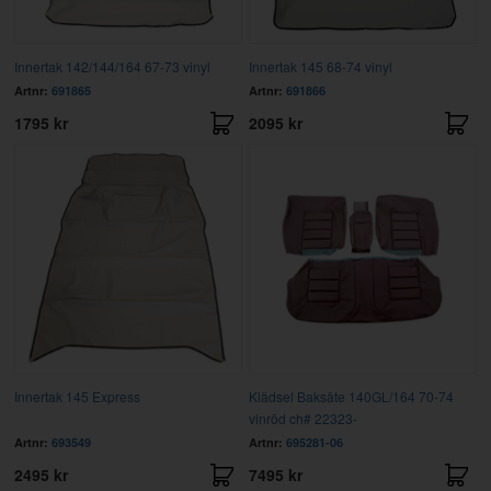
Innertak 142/144/164 67-73 vinyl
Innertak 145 68-74 vinyl
Artnr:
691865
Artnr:
691866
1795 kr
2095 kr
Innertak 145 Express
Klädsel Baksäte 140GL/164 70-74
vinröd ch# 22323-
Artnr:
693549
Artnr:
695281-06
2495 kr
7495 kr