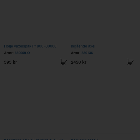
Hölje växelspak P1800 -30000
Ingående axel
Artnr:
662069-O
Artnr:
380136
595 kr
2450 kr
Kabelledning P1800 överväxel -64
Kam M41/M410