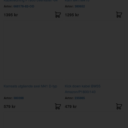
Artnr:
668178-82-OD
Artnr:
380652
1395 kr
1295 kr
Kamsats utgående axel M41 D-typ
Kick down kabel BW35
Amazon/P1800/140
Artnr:
380398
Artnr:
235985
579 kr
479 kr