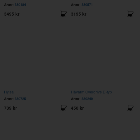
Artnr:
380184
Artnr:
380571
3495 kr
3195 kr
Hylsa
Hävarm Overdrive D-typ
Artnr:
380725
Artnr:
380249
739 kr
450 kr