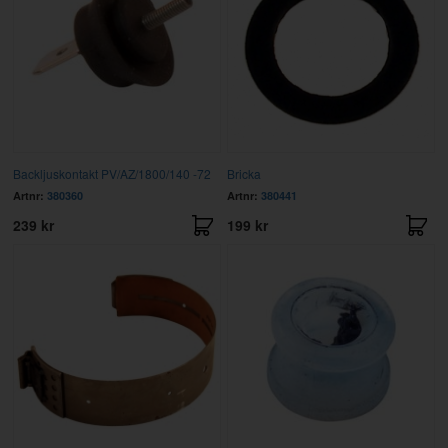
Backljuskontakt PV/AZ/1800/140 -72
Bricka
Artnr:
380360
Artnr:
380441
239 kr
199 kr