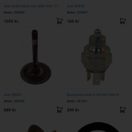
Axel bottenstock sen M40/ M41 71-
Axel BW35
Artnr:
380808
Artnr:
235907
1055 kr
185 kr
Axel BW35
Backljuskontakt 3-stift M41/M410
Artnr:
235548
Artnr:
381251
889 kr
290 kr