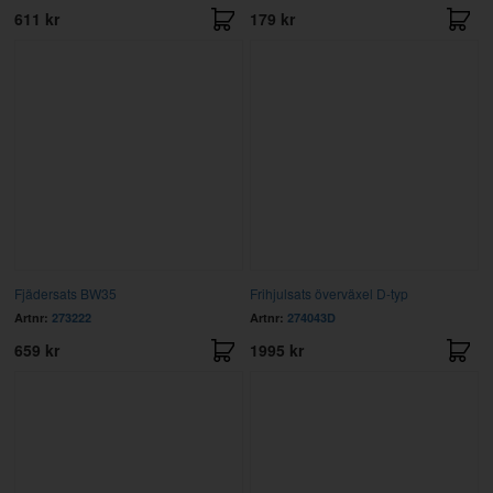
611 kr
179 kr
Fjädersats BW35
Frihjulsats överväxel D-typ
Artnr:
273222
Artnr:
274043D
659 kr
1995 kr