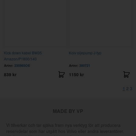
Kick down kabel BW35
Kolv oljepump J-typ
Amazon/P1800/140
Artnr:
235985OE
Artnr:
380721
839 kr
1150 kr
1
2
3
MADE BY VP
Vi tillverkar och tar själva fram nya verktyg för att producera
reservdelar som har utgått hos Volvo eller andra leverantörer.