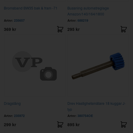
Bromsband BW35 bak & fram -71
Bussning automatreglage
Amazon/140/164/1800
Artnr:
235657
Artnr:
688219
369 kr
295 kr
Dragstång
Drev Hastighetsmätare 18 kuggar J-
typ
Artnr:
235972
Artnr:
380754OE
299 kr
895 kr