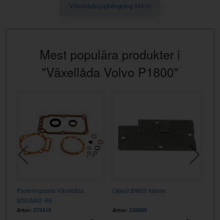
Växellådsupphängning M410
Mest populära produkter i
"Växellåda Volvo P1800"
Packningssats Växellåda
Oljesil BW35 främre
Kul
M30/M40 -66
axel
Artnr:
275415
Artnr:
235699
Artn