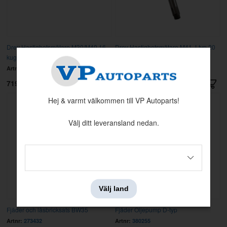
Drev Hastighetsmätare M30/M40 16
Drev Hastighetsmätare M41 J-typ 20
kuggar
kuggar
Artnr:
380164
Artnr:
380753
719 kr
795 kr
Hej & varmt välkommen till VP Autoparts!
Välj ditt leveransland nedan.
Välj land
Fjäder och låsbricksats BW35
Fjäder Oljepump D-typ
Artnr:
273432
Artnr:
380255