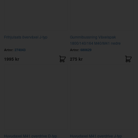
Frihjulsats överväxel J-typ
Gummibussning Växelspak
1800/140/164 M40/M41 nedre
Artnr:
274043
Artnr:
680629
1995 kr
275 kr
Huvudaxel M41 overdrive D-typ
Huvudaxel M41 overdrive J-typ