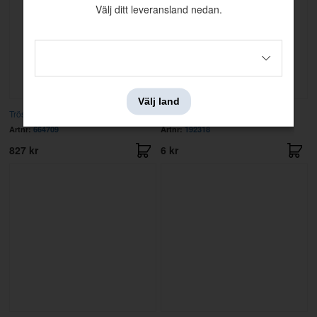
Välj ditt leveransland nedan.
Välj land
Tröskelplåt 1800
Skruv l=9,5 mm
Artnr:
664709
Artnr:
192318
827 kr
6 kr