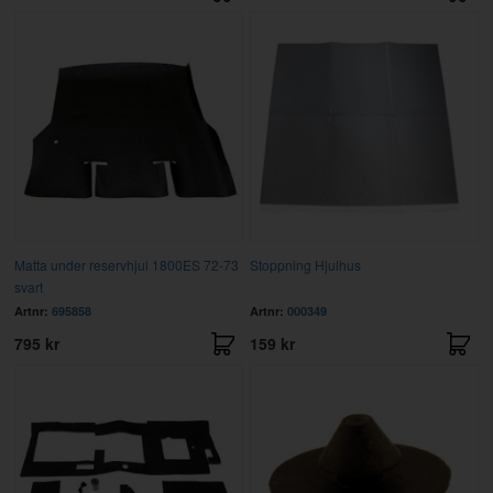
Matta under reservhjul 1800ES 72-73
Stoppning Hjulhus
svart
Artnr:
695858
Artnr:
000349
795 kr
159 kr