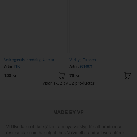
Verktygssats inredning 4 delar
Verktyg Falsben
Artnr:
ITK
Artnr:
9814071
120 kr
79 kr
Visar
1-32
av
32
produkter
MADE BY VP
Vi tillverkar och tar själva fram nya verktyg för att producera
reservdelar som har utgått hos Volvo eller andra leverantörer.