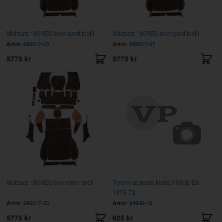
Mattsats 1800ES brun/svart textil
Mattsats 1800ES brun/guld textil
Artnr:
696017-03
Artnr:
696017-07
5775 kr
5775 kr
Mattsats 1800ES brun/brun textil
Tryckknappsats Matta 1800E/ES
1970-73
Artnr:
696017-53
Artnr:
94946-18
5775 kr
625 kr