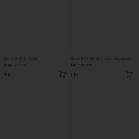
Skruv RXK 3,5X,4,5
Skruv RXS B6 x9,5 Krysspår zinkade
Artnr:
955118
Artnr:
955119
1 kr
1 kr