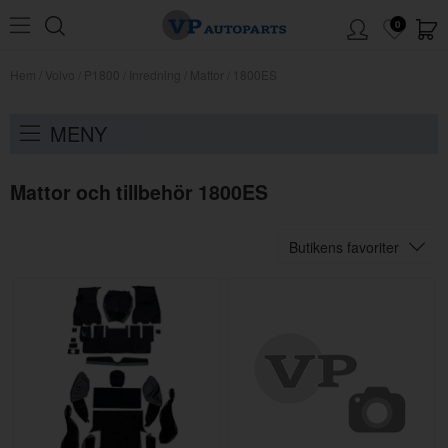
0
Hem
/
Volvo
/
P1800
/
Inredning
/
Mattor
/
1800ES
MENY
Mattor och tillbehör 1800ES
Butikens favoriter