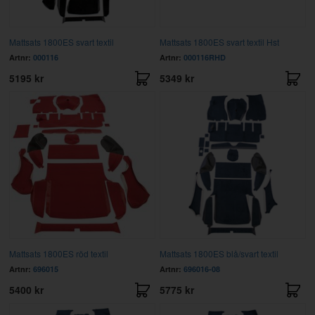
Mattsats 1800ES svart textil
Mattsats 1800ES svart textil Hst
Artnr:
000116
Artnr:
000116RHD
5195 kr
5349 kr
Mattsats 1800ES röd textil
Mattsats 1800ES blå/svart textil
Artnr:
696015
Artnr:
696016-08
5400 kr
5775 kr