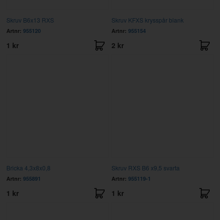
Skruv B6x13 RXS
Skruv KFXS krysspår blank
Artnr:
955120
Artnr:
955154
1 kr
2 kr
Bricka 4,3x8x0,8
Skruv RXS B6 x9,5 svarta
Artnr:
955891
Artnr:
955119-1
1 kr
1 kr