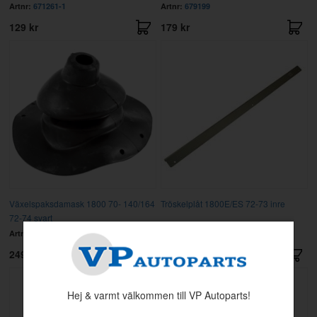
Artnr:
671261-1
Artnr:
679199
129 kr
179 kr
Växelspaksdamask 1800 70- 140/164
Tröskelplåt 1800E/ES 72-73 inre
72-74 svart
Artnr:
681560
Artnr:
685866
249 kr
279 kr
Hej & varmt välkommen till VP Autoparts!