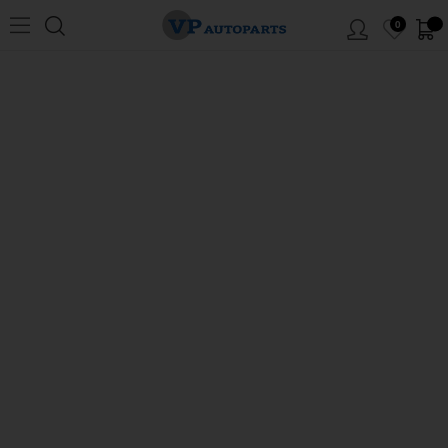
0
Hem
/
Volvo
/
P1800
/
Bränsle/avgassystem
/
Tank/bränslesystem
/
Tank 1970-
73 US
MENY
Tank P1800E/ES 1970-73 USA
Klicka på siffrorna i skissen för att komma till artiklarna