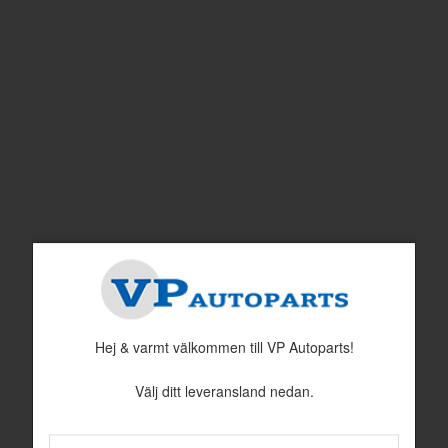
Genomföring gummi
Genomföring gummi
Nr i sprängskissen: 36
Nr i sprängskissen: 41
Artnr:
941269
Artnr:
941264
35 kr
19 kr
Hej & varmt välkommen till VP Autoparts!
Välj ditt leveransland nedan.
Genomföring gummi
Nippel 1/8" - 27 NPTF
Nr i sprängskissen: 56
Nr i sprängskissen: 60
Artnr:
941265
Artnr:
944560