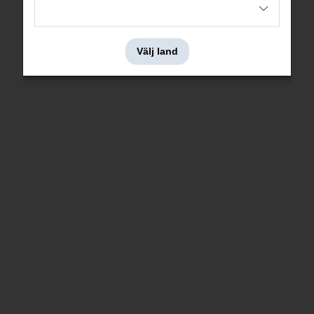
29 kr
107 kr
Välj land
Vinkelnippel bensintank
Slangklämma 50-65mm
1800/140/164
Nr i sprängskissen: 61
Nr i sprängskissen: 10
Artnr:
945438
Artnr:
121520
515 kr
28 kr