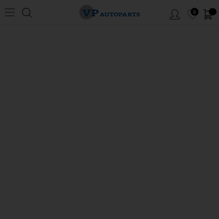
0
Hem
/
Volvo
/
P1800
/
Bränsle/avgassystem
/
Förgasare
/
B18B/D SUHS6 3-
bult
MENY
Förgasare B18B/D SUHS6 3-bult
Klicka på siffrorna i skissen för att komma till artiklarna