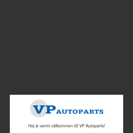
Bränslenål B18B (100hk) "TZ" SU
Olja Dämpare SU/Zenith=ATF olja
HS6
Nr i sprängskissen: 16
Artnr:
237103
Artnr:
1129629
295 kr
180 kr
Hej & varmt välkommen till VP Autoparts!