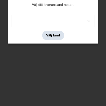
Välj ditt leveransland nedan.
Kil för styrning utav trottel SU HS6 &
Gummibricka Lyftpinne SU HS6
HIF
Nr i sprängskissen: 3
Nr i sprängskissen: 7
Artnr:
237184
Artnr:
237142
Välj land
37 kr
53 kr
Bricka lyftpinne emot vakuumkolv
Låsskruv nål B18 SU HS6
förgasare SU