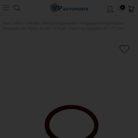
0
Hem
/
Volvo
/
240/260
/
Bränsle/avgassystem
/
Förgasare/mängdmätare
/
Förgasare B27/B28A SU HIF 1979-84
/
Packning Dämpkolv SU 17,7 mm
×
Kanske någon av dessa produkter
kan intressera dig?