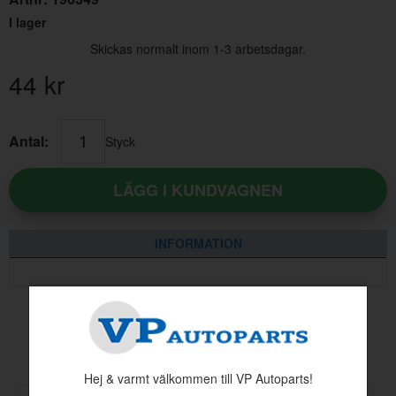
I lager
Skickas normalt inom 1-3 arbetsdagar.
44
kr
Antal:
Styck
LÄGG I KUNDVAGNEN
INFORMATION
Andra köpte även
Hej & varmt välkommen till VP Autoparts!