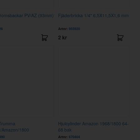
Bromsbackar PV/AZ (93mm)
Fjäderbricka 1/4" 6,5X11,5X1,6 mm
26
Artnr:
955920
2 kr
t Trumma
Hjulcylinder Amazon 1968/1800 64-
t/Amazon/1800
68 bak
490
Artnr:
670404