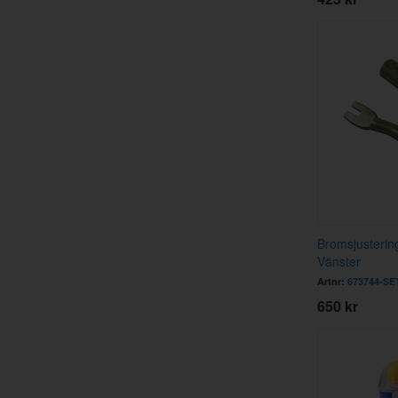
Bromsjusteri
Vänster
Artnr:
673744-SE
650 kr