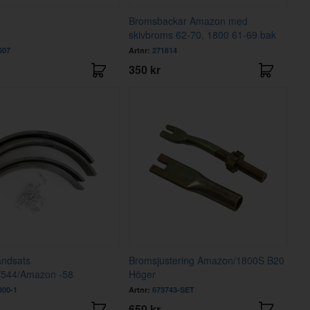
Bromsbackar Amazon med
skivbroms 62-70, 1800 61-69 bak
507
Artnr:
271814
350 kr
ndsats
Bromsjustering Amazon/1800S B20
/544/Amazon -58
Höger
800-1
Artnr:
673743-SET
650 kr