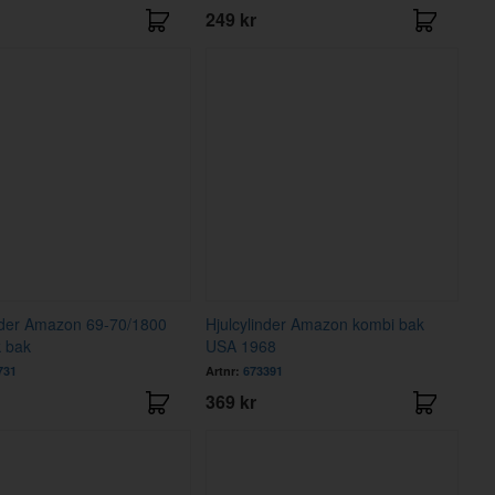
249 kr
nder Amazon 69-70/1800
Hjulcylinder Amazon kombi bak
 bak
USA 1968
731
Artnr:
673391
369 kr