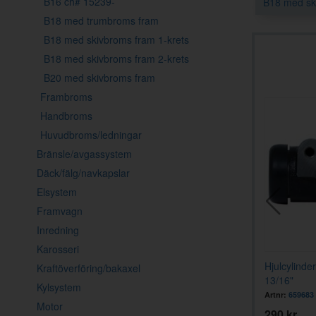
B16 ch# 15239-
B18 med sk
B18 med trumbroms fram
B18 med skivbroms fram 1-krets
B18 med skivbroms fram 2-krets
B20 med skivbroms fram
Frambroms
Handbroms
Huvudbroms/ledningar
Bränsle/avgassystem
Däck/fälg/navkapslar
Elsystem
Framvagn
Inredning
Karosseri
ts Bromsbackar
Rep.sats Hjulcylinder PV 47-
Hjulcylind
Kraftöverföring/bakaxel
azon 59-64
58/AZ -58 bak
13/16"
Kylsystem
Artnr:
K101
Artnr:
659683
Motor
129 kr
290 kr