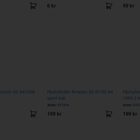
6 kr
49 kr
Amazon 62-64/USA
Hjulcylinder Amazon 65-67/62-64
Hjulcyli
sport bak
1969 2-k
Artnr:
671216
Artnr:
673
199 kr
199 kr