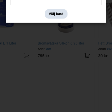
Välj land
TE 1 Liter
Bromsvätska Silikon 0,95 liter
Fett Bro
Artnr:
230
Artnr:
649
795 kr
30 kr