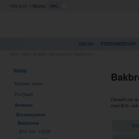
Moms:
Välj land
VOLVO
FORD/MERCURY
Hem
/
Volvo
/
Amazon
/
Bromssystem
/
Bakbroms
Volvo
Bakbr
Motorer Volvo
PV/Duett
Oavsett om du 
Amazon
med B16- och 
Bromssystem
Bakbroms
B16
B16 ch# -15238