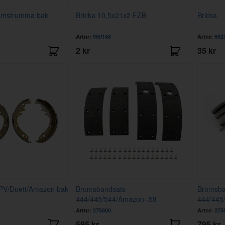
omstrumma bak
Bricka 10,5x21x2 FZB
Bricka
Artnr:
960148
Artnr:
662
2 kr
35 kr
PV/Duett/Amazon bak
Bromsbandsats
Bromsba
444/445/544/Amazon -58
444/445
Artnr:
275800
Artnr:
275
595 kr
795 kr