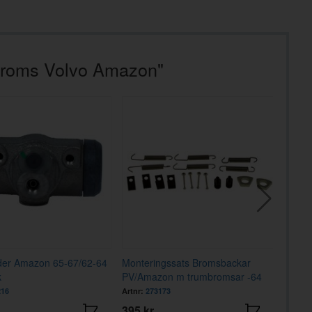
kbroms Volvo Amazon"
nder Amazon 65-67/62-64
Monteringssats Bromsbackar
Skruvs
k
PV/Amazon m trumbromsar -64
(8st)
216
Artnr:
273173
Artnr:
9
395 kr
109 k