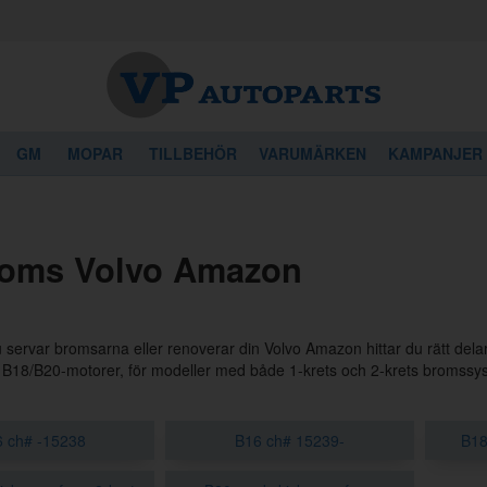
GM
MOPAR
TILLBEHÖR
VARUMÄRKEN
KAMPANJER
oms Volvo Amazon
servar bromsarna eller renoverar din Volvo Amazon hittar du rätt dela
B18/B20-motorer, för modeller med både 1-krets och 2-krets bromssys
 ch# -15238
B16 ch# 15239-
B18