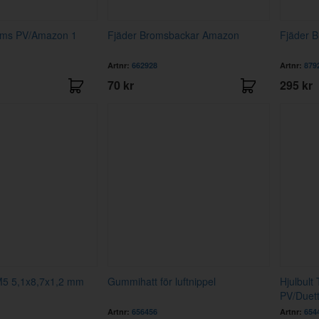
oms PV/Amazon 1
Fjäder Bromsbackar Amazon
Fjäder 
Artnr:
662928
Artnr:
879
70 kr
295 kr
M5 5,1x8,7x1,2 mm
Gummihatt för luftnippel
Hjulbul
PV/Duet
Artnr:
656456
Artnr:
654