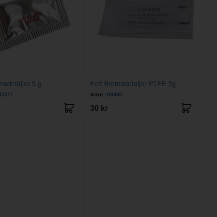
msdetaljer 5 g
Fett Bromsdetaljer PTFE 3g
47011
Artnr:
H9490
30 kr