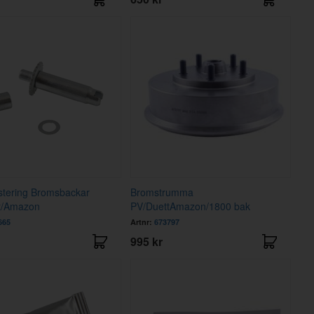
stering Bromsbackar
Bromstrumma
t/Amazon
PV/DuettAmazon/1800 bak
665
Artnr:
673797
995 kr