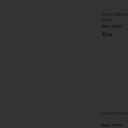
Fjäder Bakbr
krets
Artnr:
659682
22 kr
Fjäderbricka 
Artnr:
955918