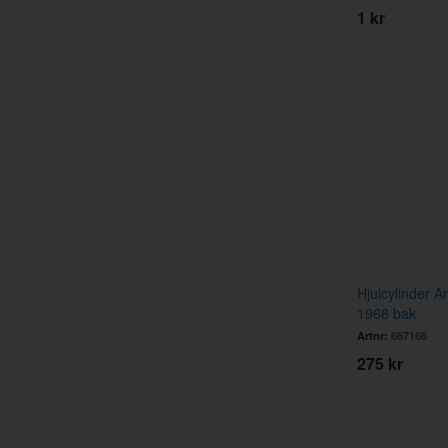
1 kr
Hjulcylinder 
1968 bak
Artnr:
667166
275 kr