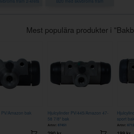
ivbroms fram 2-krets
B20 med skivbroms fram
Mest populära produkter i "Ba
er PV/Amazon bak
Hjulcylinder PV/445/Amazon 47-
Hjulcyli
58 7/8" bak
sport ba
Artnr:
87451
Artnr:
671
290 kr
199 kr