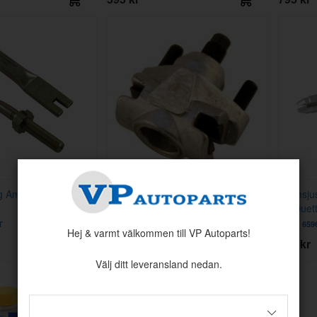
ng Amazon/1800S B20
Bromsjustering Amazon/1800 1-
Bromsju
krets bak
PV/Duet
T
Artnr:
668667
Artnr:
659
Hej & varmt välkommen till VP Autoparts!
275 kr
169 kr
Välj ditt leveransland nedan.