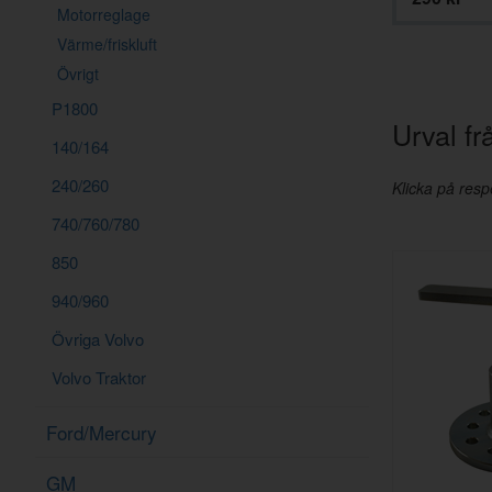
Motorreglage
Värme/friskluft
Övrigt
P1800
Urval f
140/164
240/260
Klicka på respe
740/760/780
850
940/960
Övriga Volvo
Volvo Traktor
Ford/Mercury
GM