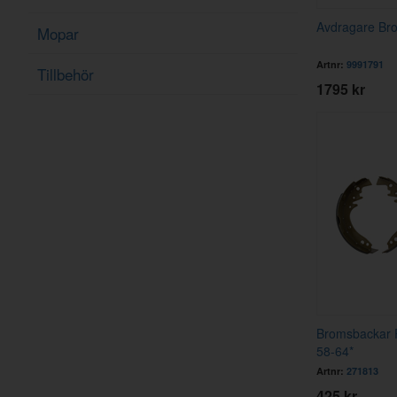
Avdragare Br
Mopar
Artnr:
9991791
Tillbehör
1795 kr
Bromsbackar 
58-64*
Artnr:
271813
425 kr