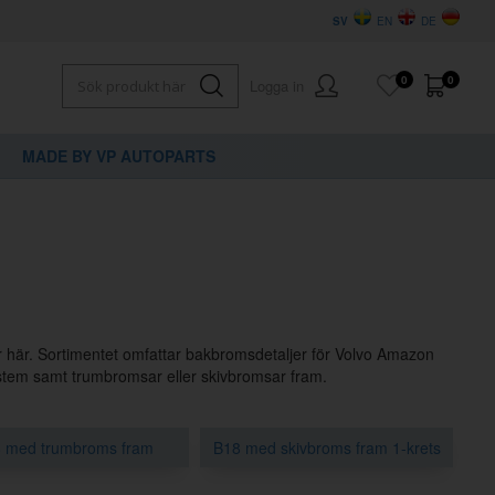
SV
EN
DE
0
0
Logga in
MADE BY VP AUTOPARTS
r här. Sortimentet omfattar bakbromsdetaljer för Volvo Amazon
tem samt trumbromsar eller skivbromsar fram.
 med trumbroms fram
B18 med skivbroms fram 1-krets