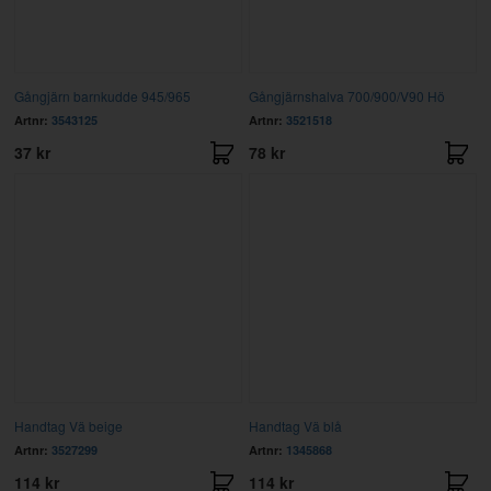
Gångjärn barnkudde 945/965
Gångjärnshalva 700/900/V90 Hö
Artnr:
3543125
Artnr:
3521518
37 kr
78 kr
Handtag Vä beige
Handtag Vä blå
Artnr:
3527299
Artnr:
1345868
114 kr
114 kr