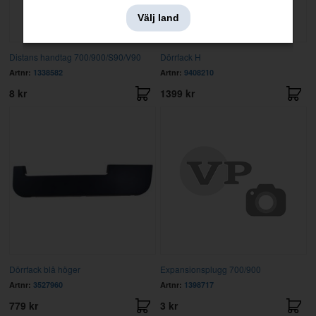
Välj land
Distans handtag 700/900/S90/V90
Dörrfack H
Artnr:
1338582
Artnr:
9408210
8 kr
1399 kr
Dörrfack blå höger
Expansionsplugg 700/900
Artnr:
3527960
Artnr:
1398717
779 kr
3 kr