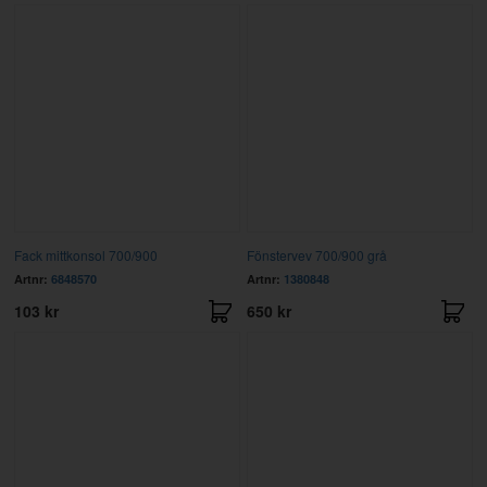
Fack mittkonsol 700/900
Fönstervev 700/900 grå
Artnr:
6848570
Artnr:
1380848
103 kr
650 kr