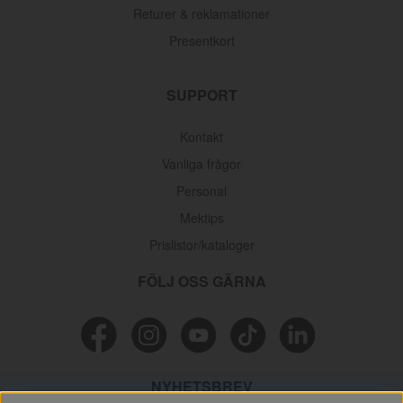
Returer & reklamationer
Presentkort
SUPPORT
Kontakt
Vanliga frågor
Personal
Mektips
Prislistor/kataloger
FÖLJ OSS GÄRNA
NYHETSBREV