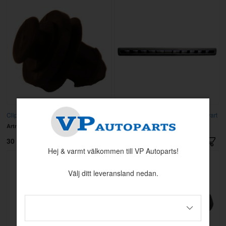
Clips
Defrostermunstycke 700/900 Hö svart
Artnr:
6847074
Artnr:
3522196
30 kr
335 kr
Hej & varmt välkommen till VP Autoparts!
Välj ditt leveransland nedan.