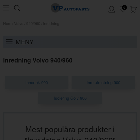
0
Hem
/
Volvo
/
940/960
/
Inredning
MENY
Inredning Volvo 940/960
Innertak 900
Inre utrustning 900
Isolering Golv 900
Mest populära produkter i
"Inredning Volvo 940/960"