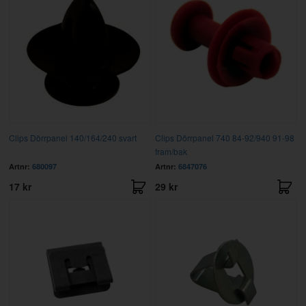
Clips Dörrpanel 140/164/240 svart
Clips Dörrpanel 740 84-92/940 91-98
fram/bak
Artnr:
680097
Artnr:
6847076
17 kr
29 kr