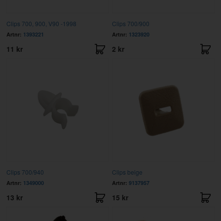
Clips 700, 900, V90 -1998
Clips 700/900
Artnr:
1393221
Artnr:
1323920
11 kr
2 kr
Clips 700/940
Clips beige
Artnr:
1349000
Artnr:
9137957
13 kr
15 kr