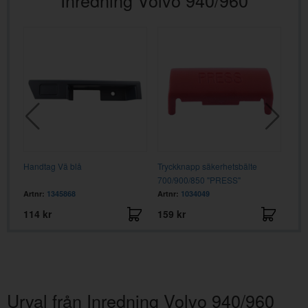
ö
Handtag Vä blå
Tryckknapp säkerhetsbälte
Def
700/900/850 "PRESS"
svar
Artnr:
1345868
Artnr:
1034049
Artn
114 kr
159 kr
335
Urval från Inredning Volvo 940/960