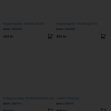
Högtalargaller 700/900 grå Hö
Högtalargaller 700/900 grå Vä
Artnr:
3500053
Artnr:
3500056
443 kr
395 kr
Instegshandtag 700/900/S90/V90 Grå
Jutefilt 1300g/m2
Artnr:
3527611
Artnr:
000370
311 kr
395 kr