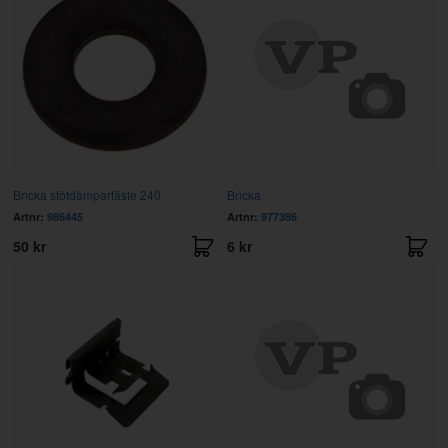
Bricka stötdämparfäste 240
Bricka
Artnr:
986445
Artnr:
977386
50 kr
6 kr