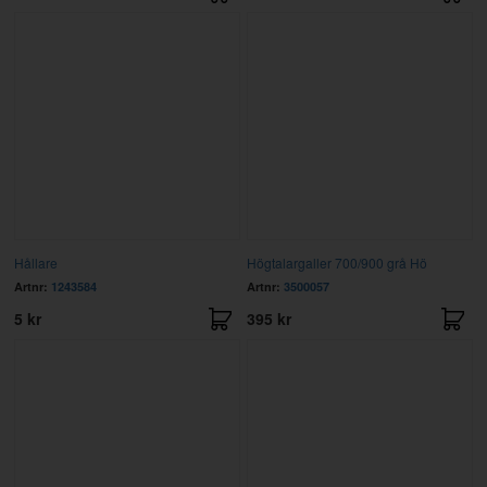
Hållare
Högtalargaller 700/900 grå Hö
Artnr:
1243584
Artnr:
3500057
5 kr
395 kr