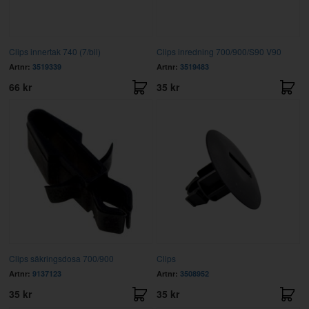
Clips innertak 740 (7/bil)
Clips inredning 700/900/S90 V90
Artnr:
3519339
Artnr:
3519483
66 kr
35 kr
Clips säkringsdosa 700/900
Clips
Artnr:
9137123
Artnr:
3508952
35 kr
35 kr