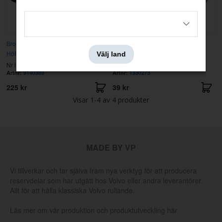
Bromssköld 850/S70/V70 92-2000
Styrtapp bromsskiva DBA/Girling
HöF
Välj land
Nr i sprängskissen: 14
Nr i sprängskissen: 13
Artnr:
9140389
Artnr:
1330273
225 kr
39 kr
Visar
1-4
av
4
produkter
MADE BY VP
Vi tillverkar och tar själva fram nya verktyg för att producera
reservdelar som har utgått hos Volvo eller andra leverantörer.
Allt för att hålla klassiska Volvo rullande.
Läs mer om vår produktion och produktutveckling här