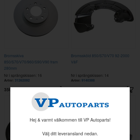
Bromsskiva
Bromssköld 850/S70/V70 92-2000
850/S70/V70/960/S90/V90 fram
VäF
280mm
Nr i sprängskissen: 16
Nr i sprängskissen: 14
Artnr:
31262092
Artnr:
9140388
350 kr
225 kr
Hej & varmt välkommen till VP Autoparts!
Välj ditt leveransland nedan.