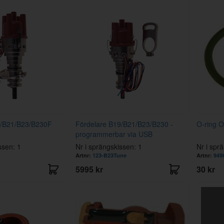
9/B21/B23/B230F
Fördelare B19/B21/B23/B230 -
O-ring O
programmerbar via USB
ssen: 1
Nr i sprängskissen: 1
Nr i spr
Artnr:
123-B23Tune
Artnr:
949
5995 kr
30 kr