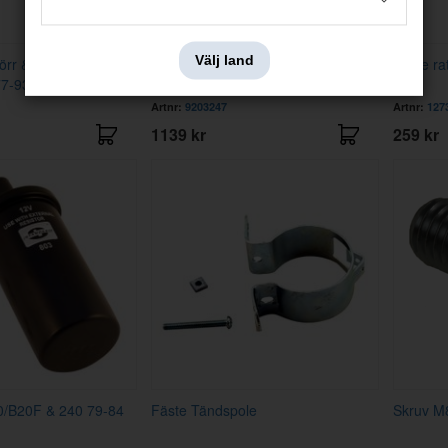
Välj land
rr & tändning
Startkontakt 140/164/240 73-89
Fäste ra
77-93
Artnr:
9203247
Artnr:
127
1139 kr
259 kr
0/B20F & 240 79-84
Fäste Tändspole
Skruv M