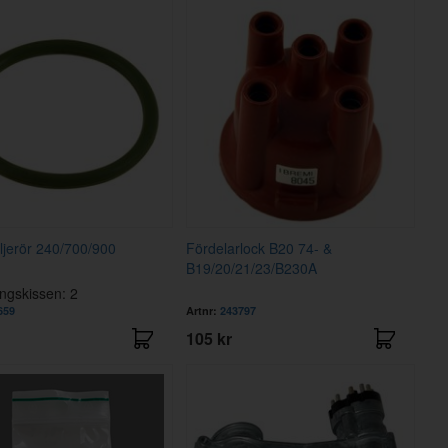
ljerör 240/700/900
Fördelarlock B20 74- &
B19/20/21/23/B230A
ängskissen: 2
659
Artnr:
243797
105 kr