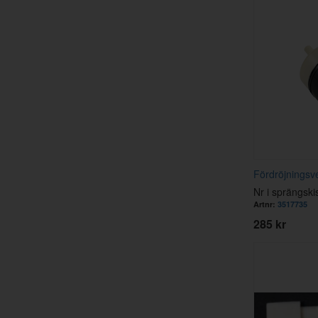
Fördröjningsve
Nr i sprängski
Artnr:
3517735
285 kr