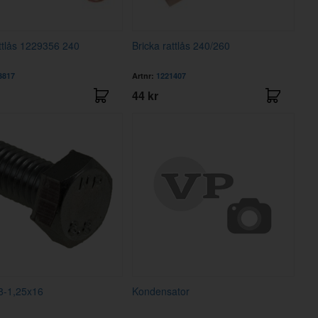
ttlås 1229356 240
Bricka rattlås 240/260
3817
Artnr:
1221407
44 kr
8-1,25x16
Kondensator