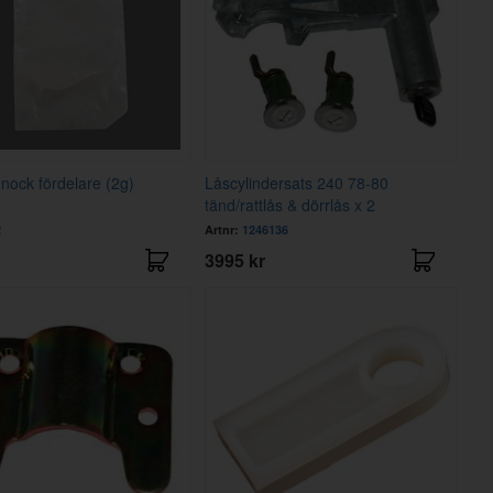
nock fördelare (2g)
Låscylindersats 240 78-80
tänd/rattlås & dörrlås x 2
2
Artnr:
1246136
3995 kr