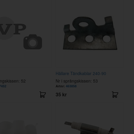
Hållare Tändkablar 240-90
ängskissen: 52
Nr i sprängskissen: 53
7452
Artnr:
463858
35 kr