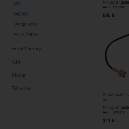
Nr i sprängski
850
Artnr:
1219230
940/960
695 kr
Övriga Volvo
Volvo Traktor
Ford/Mercury
GM
Mopar
Tillbehör
Kondensator C
89
Nr i sprängski
Artnr:
6639218
311 kr