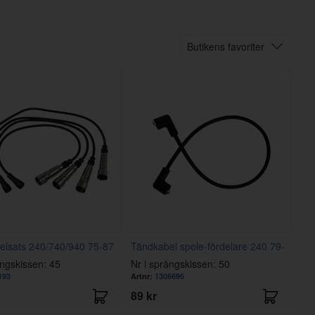
Butikens favoriter
elsats 240/740/940 75-87
Tändkabel spole-fördelare 240 79-
ängskissen: 45
Nr i sprängskissen: 50
193
Artnr:
1306696
89 kr