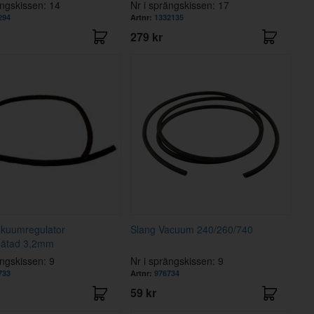
ängskissen: 14
Nr i sprängskissen: 17
294
Artnr:
1332135
279 kr
akuumregulator
Slang Vacuum 240/260/740
flätad 3,2mm
ängskissen: 9
Nr i sprängskissen: 9
733
Artnr:
976734
59 kr