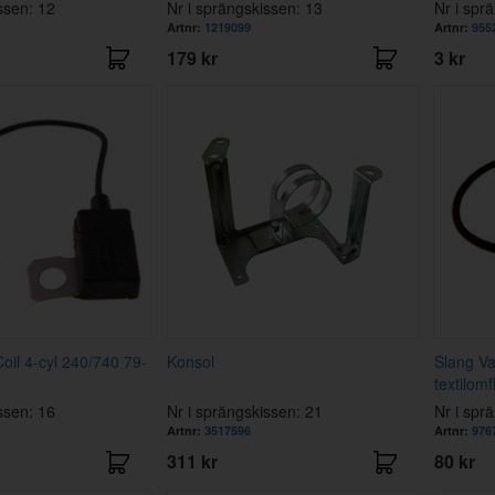
ssen: 12
Nr i sprängskissen: 13
Nr i spr
Artnr:
1219099
Artnr:
955
179 kr
3 kr
oil 4-cyl 240/740 79-
Konsol
Slang V
textilom
ssen: 16
Nr i sprängskissen: 21
Nr i spr
Artnr:
3517596
Artnr:
976
311 kr
80 kr