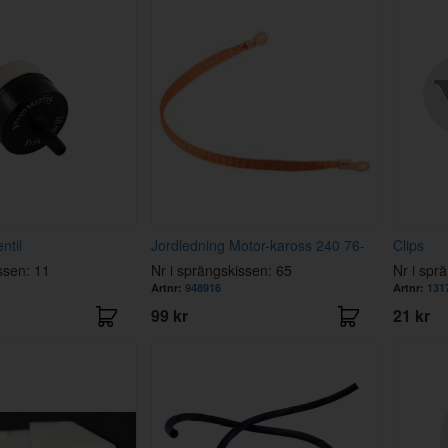
ntil
Jordledning Motor-kaross 240 76-
Clips
ssen: 11
Nr i sprängskissen: 65
Nr i spr
Artnr:
948916
Artnr:
131
99 kr
21 kr