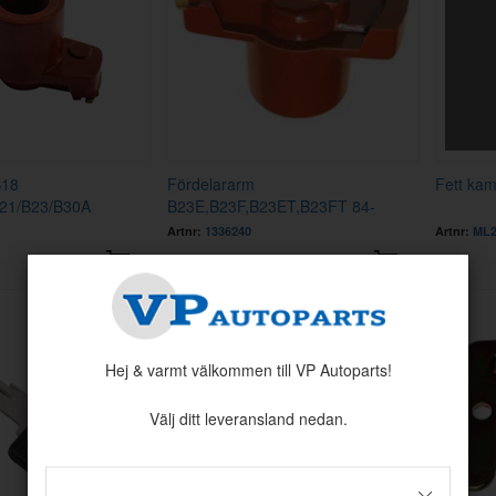
B18
Fördelararm
Fett kam
21/B23/B30A
B23E,B23F,B23ET,B23FT 84-
Artnr:
1336240
Artnr:
ML
89 kr
9 kr
Hej & varmt välkommen till VP Autoparts!
Välj ditt leveransland nedan.