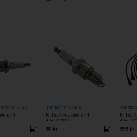
/740/940 75-93
Tändstift 240 76-93
Tändkab
ssen: 44
Nr i sprängskissen: 44
Nr i spr
Artnr:
1276514
Artnr:
272
50 kr
595 kr