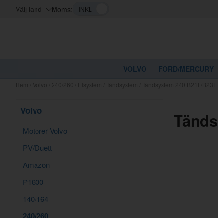
Moms:
Välj land
VOLVO
FORD/MERCURY
Hem
/
Volvo
/
240/260
/
Elsystem
/
Tändsystem
/
Tändsystem 240 B21F/B23F
Volvo
Tänds
Motorer Volvo
PV/Duett
Amazon
P1800
140/164
240/260