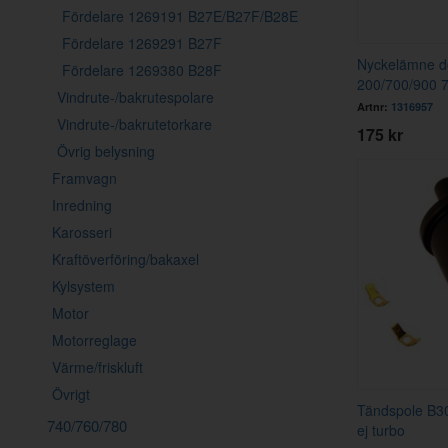
Fördelare 1269191 B27E/B27F/B28E
Fördelare 1269291 B27F
Nyckelämne dö
Fördelare 1269380 B28F
200/700/900 
Vindrute-/bakrutespolare
Artnr:
1316957
Vindrute-/bakrutetorkare
175 kr
Övrig belysning
Framvagn
Inredning
Karosseri
Kraftöverföring/bakaxel
Kylsystem
Motor
Motorreglage
Värme/friskluft
Övrigt
Tändspole B3
740/760/780
ej turbo