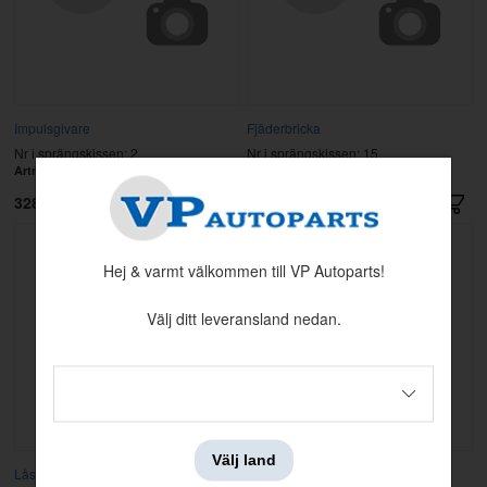
Impulsgivare
Fjäderbricka
Nr i sprängskissen: 2
Nr i sprängskissen: 15
Artnr:
243915
Artnr:
243916
3287 kr
49 kr
Hej & varmt välkommen till VP Autoparts!
Välj ditt leveransland nedan.
Välj land
Låsring
Skruv