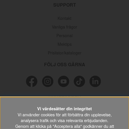
SUPPORT
Kontakt
Vanliga frågor
Personal
Mektips
Prislistor/kataloger
FÖLJ OSS GÄRNA
NYHETSBREV
Vi värdesätter din integritet
Missa inga erbjudanden, information och nyttiga tips & tricks
Vi använder cookies för att förbättra din upplevelse,
kring din hobby.
analysera trafik och visa relevanta erbjudanden.
Genom att klicka på "Acceptera alla" godkänner du att