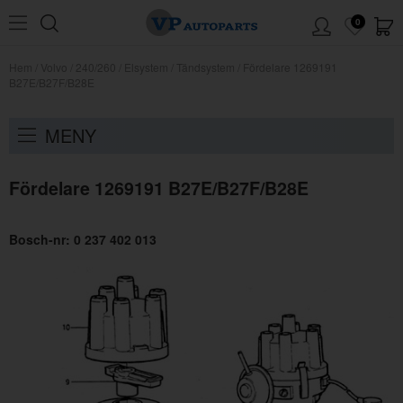
0
Hem
/
Volvo
/
240/260
/
Elsystem
/
Tändsystem
/
Fördelare 1269191
B27E/B27F/B28E
MENY
Fördelare 1269191 B27E/B27F/B28E
Bosch-nr: 0 237 402 013