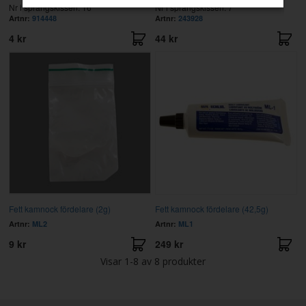
Nr i sprängskissen: 16
Nr i sprängskissen: 7
Artnr:
914448
Artnr:
243928
4 kr
44 kr
Fett kamnock fördelare (2g)
Fett kamnock fördelare (42,5g)
Artnr:
ML2
Artnr:
ML1
9 kr
249 kr
Visar
1-8
av
8
produkter