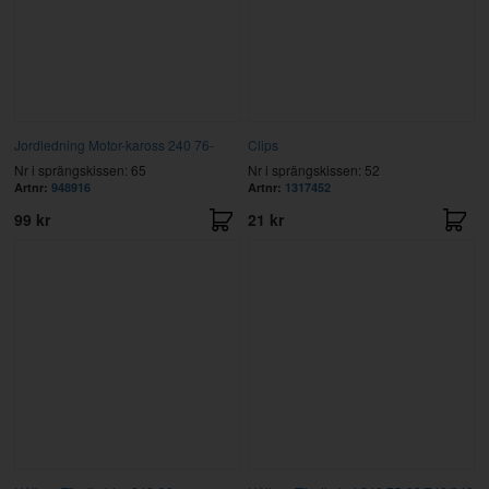
Jordledning Motor-kaross 240 76-
Clips
Nr i sprängskissen: 65
Nr i sprängskissen: 52
Artnr:
948916
Artnr:
1317452
99 kr
21 kr