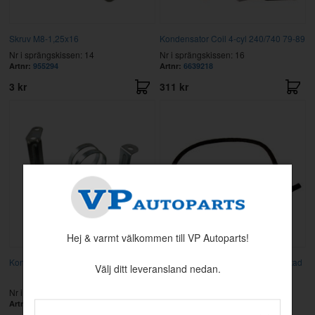
Skruv M8-1,25x16
Kondensator Coil 4-cyl 240/740 79-89
Nr i sprängskissen: 14
Nr i sprängskissen: 16
Artnr:
955294
Artnr:
6639218
3 kr
311 kr
Hej & varmt välkommen till VP Autoparts!
Konsol
Slang Vakuumregulator textilomflätad
Välj ditt leveransland nedan.
3,2mm
Nr i sprängskissen: 21
Nr i sprängskissen: 9
Artnr:
3517596
Artnr:
976733