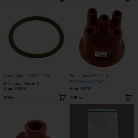
O-ring Oljerör 240/700/900
Fördelarlock B20 74- &
B19/20/21/23/B230A
Nr i sprängskissen: 2
Artnr:
949659
Artnr:
243797
30 kr
105 kr