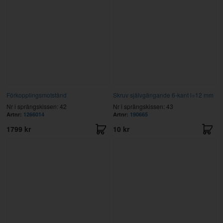
Förkopplingsmotstånd
Skruv självgängande 6-kant l=12 mm
Nr i sprängskissen: 42
Nr i sprängskissen: 43
Artnr:
1266014
Artnr:
190665
1799 kr
10 kr