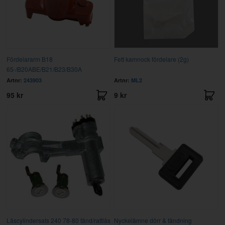
Fördelararm B18
Fett kamnock fördelare (2g)
65-/B20ABE/B21/B23/B30A
Artnr:
243903
Artnr:
ML2
95 kr
9 kr
Låscylindersats 240 78-80 tänd/rattlås
Nyckelämne dörr & tändning