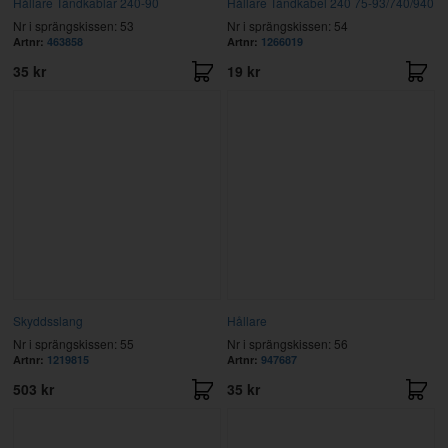
Hållare Tändkablar 240-90
Hållare Tändkabel 240 75-93/740/940
Nr i sprängskissen: 53
Nr i sprängskissen: 54
Artnr:
463858
Artnr:
1266019
35 kr
19 kr
Skyddsslang
Hållare
Nr i sprängskissen: 55
Nr i sprängskissen: 56
Artnr:
1219815
Artnr:
947687
503 kr
35 kr