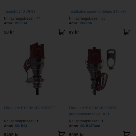
Tändstift 240 76-93
Tändkabel spole-fördelare 240 79-
Nr i sprängskissen: 44
Nr i sprängskissen: 50
Artnr:
1276514
Artnr:
1306696
50 kr
89 kr
Fördelare B19/B21/B23/B230F
Fördelare B19/B21/B23/B230 -
programmerbar via USB
Nr i sprängskissen: 1
Nr i sprängskissen: 1
Artnr:
123-B23
Artnr:
123-B23Tune
5495 kr
5995 kr