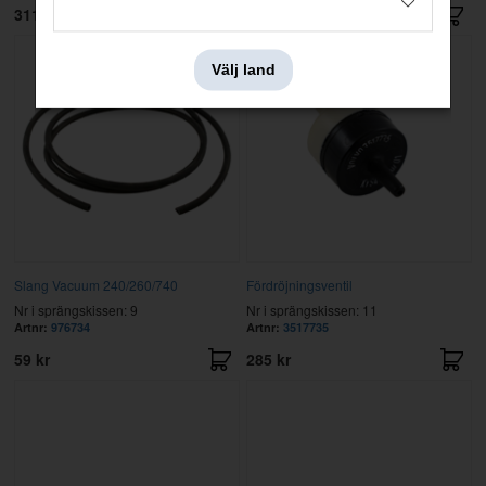
311 kr
80 kr
Välj land
Slang Vacuum 240/260/740
Fördröjningsventil
Nr i sprängskissen: 9
Nr i sprängskissen: 11
Artnr:
976734
Artnr:
3517735
59 kr
285 kr