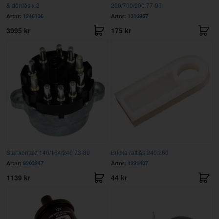
& dörrlås x 2
200/700/900 77-93
Artnr:
1246136
Artnr:
1316957
3995 kr
175 kr
Startkontakt 140/164/240 73-89
Bricka rattlås 240/260
Artnr:
9203247
Artnr:
1221407
1139 kr
44 kr