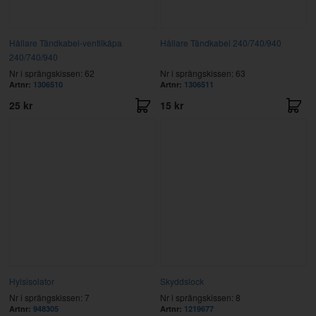
Hållare Tändkabel-ventilkåpa
Hållare Tändkabel 240/740/940
240/740/940
Nr i sprängskissen: 62
Nr i sprängskissen: 63
Artnr:
1306510
Artnr:
1306511
25 kr
15 kr
Hylsisolator
Skyddslock
Nr i sprängskissen: 7
Nr i sprängskissen: 8
Artnr:
948305
Artnr:
1219677