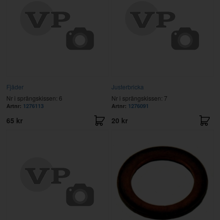
Fjäder
Justerbricka
Nr i sprängskissen: 6
Nr i sprängskissen: 7
Artnr:
1276113
Artnr:
1276091
65 kr
20 kr