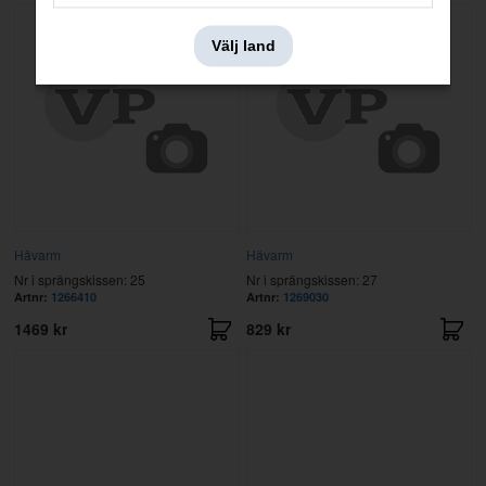
Välj land
Hävarm
Hävarm
Nr i sprängskissen: 25
Nr i sprängskissen: 27
Artnr:
1266410
Artnr:
1269030
1469 kr
829 kr