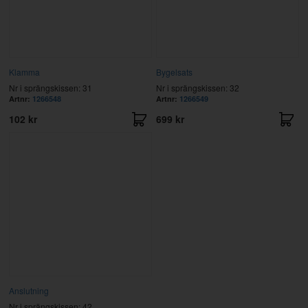
Klamma
Bygelsats
Nr i sprängskissen: 31
Nr i sprängskissen: 32
Artnr:
1266548
Artnr:
1266549
102 kr
699 kr
Anslutning
Nr i sprängskissen: 42