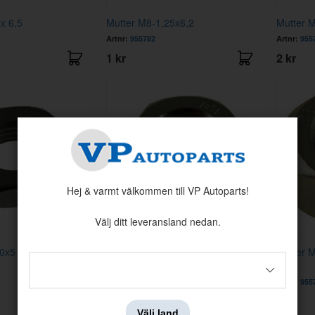
x 6,5
Mutter M8-1,25x6,2
Mutter 
Artnr:
955782
Artnr:
955
1 kr
2 kr
Hej & varmt välkommen till VP Autoparts!
Välj ditt leveransland nedan.
.0x5
Mutter M12-1,25 x 10
Mutter 
Artnr:
955802
Artnr:
955
10 kr
2 kr
Välj land