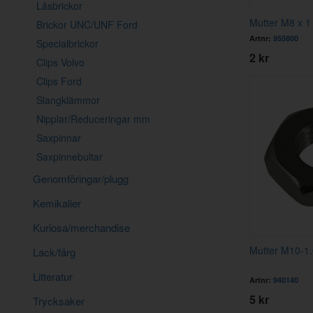
Låsbrickor
Mutter M8 x 1 
Brickor UNC/UNF Ford
Artnr:
955800
Specialbrickor
2 kr
Clips Volvo
Clips Ford
Slangklämmor
Nipplar/Reduceringar mm
Saxpinnar
Saxpinnebultar
Genomföringar/plugg
Kemikalier
Kuriosa/merchandise
Mutter M10-1
Lack/färg
Litteratur
Artnr:
940140
5 kr
Trycksaker