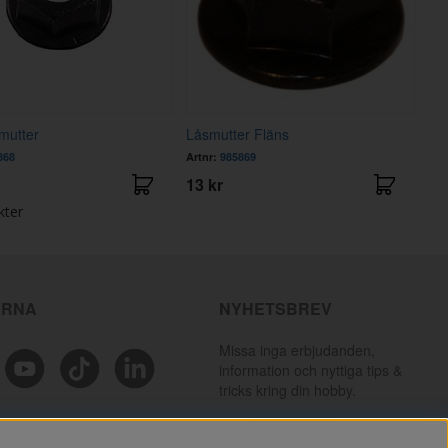
mutter
Låsmutter Fläns
868
Artnr:
985869
13 kr
kter
ÄRNA
NYHETSBREV
Missa inga erbjudanden,
information och nyttiga tips &
tricks kring din hobby.
PRENUMERERA