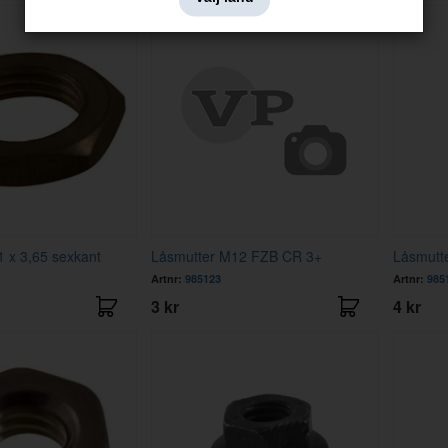
1 x 3,65 sexkant
Låsmutter M12 FZB CR 3+
Låsmutt
Artnr:
985123
Artnr:
985
3 kr
4 kr