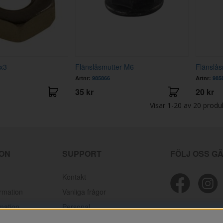
x3
Flänslåsmutter M6
Flänslås
Artnr:
985866
Artnr:
985
35 kr
20 kr
Visar
1-20
av
20
produ
ION
SUPPORT
FÖLJ OSS G
Kontakt
ormation
Vanliga frågor
mation
Personal
lamationer
Mektips