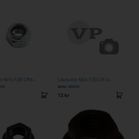
er M16 FZB CR3+
Låsmutter M24 FZB CR 3+
163
Artnr:
985243
13 kr