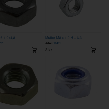
6-1,0x4,8
Mutter M8 x 1,0 H = 6,3
781
Artnr:
10481
3 kr