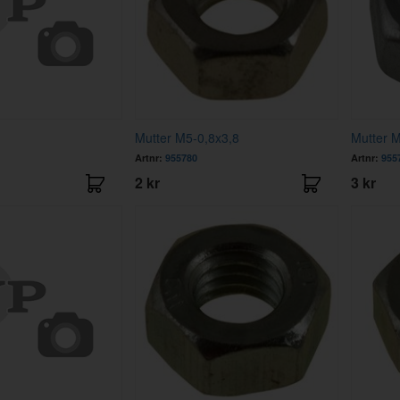
Mutter M5-0,8x3,8
Mutter M
Artnr:
955780
Artnr:
955
2 kr
3 kr