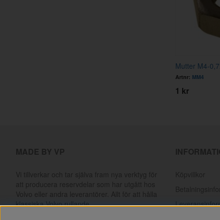
Mutter M4-0,7
Artnr:
MM4
1 kr
MADE BY VP
INFORMAT
Vi tillverkar och tar själva fram nya verktyg för
Köpvillkor
att producera reservdelar som har utgått hos
Betalningsinf
Volvo eller andra leverantörer. Allt för att hålla
klassiska Volvo rullande.
Leveransinfor
Returer & rek