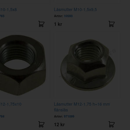
M10-1,5x8
Låsmutter M10-1,5x9,5
783
Artnr:
10593
1 kr
M12-1,75x10
Låsmutter M12-1,75 h=16 mm
flänslås
784
Artnr:
971099
12 kr