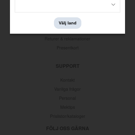
Köpvillkor
Betalningsinformation
Välj land
Leveransinformation
Returer & reklamationer
Presentkort
SUPPORT
Kontakt
Vanliga frågor
Personal
Mektips
Prislistor/kataloger
FÖLJ OSS GÄRNA