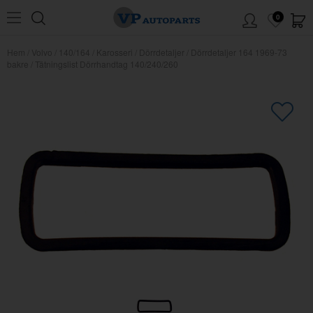
0
Hem
/
Volvo
/
140/164
/
Karosseri
/
Dörrdetaljer
/
Dörrdetaljer 164 1969-73
bakre
/
Tätningslist Dörrhandtag 140/240/260
×
Kanske någon av dessa produkter
kan intressera dig?