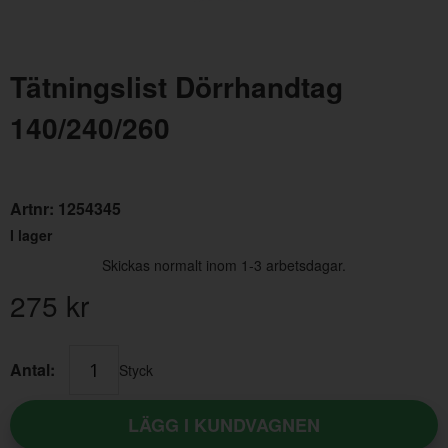
Tätningslist Dörrhandtag
140/240/260
Packning Låscylinder PV/Duett/140/240
Gumm
Artnr:
1254345
I lager
Artnr:
655532
Artn
Skickas normalt inom 1-3 arbetsdagar.
15 kr
449
275
kr
Antal:
Styck
LÄGG I KUNDVAGNEN