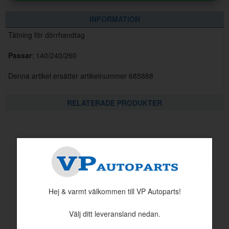
INFORMATION
Tätning för dörrhandtag
Passar
: 140/240/260
Denna artikel ersätter artikelnummer 685888
RELATERADE PRODUKTER
Andra köpte även
Hej & varmt välkommen till VP Autoparts!
Välj ditt leveransland nedan.