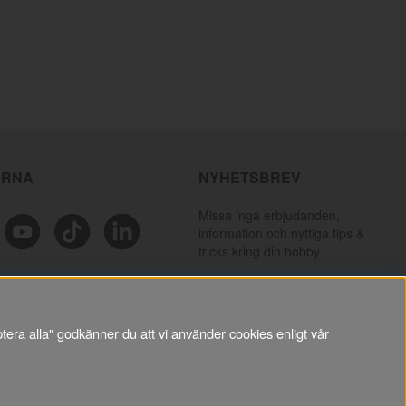
ÄRNA
NYHETSBREV
Missa inga erbjudanden,
information och nyttiga tips &
tricks kring din hobby.
PRENUMERERA
tera alla" godkänner du att vi använder cookies enligt vår