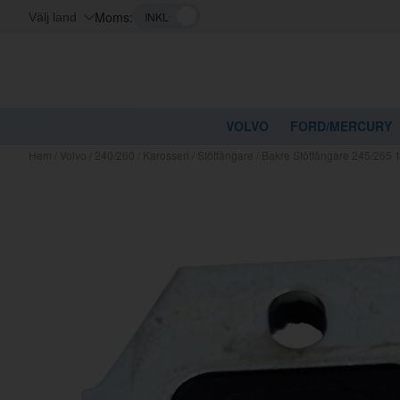
Moms:
Välj land
VOLVO
FORD/MERCURY
Hem
/
Volvo
/
240/260
/
Karosseri
/
Stötfångare
/
Bakre Stötfångare 245/265
Kanske nå