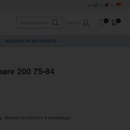
SV
EN
DE
0
0
Logga in
MADE BY VP AUTOPARTS
×
dig?
pare 200 75-84
g. Skickas normalt inom 5 arbetsdagar.