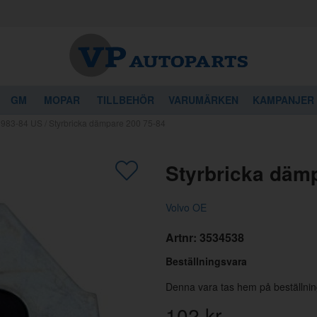
GM
MOPAR
TILLBEHÖR
VARUMÄRKEN
KAMPANJER
 1983-84 US
/
Styrbricka dämpare 200 75-84
gon av dessa produkter kan intressera 
Styrbricka däm
Volvo OE
Artnr:
3534538
Beställningsvara
Denna vara tas hem på beställnin
102
kr