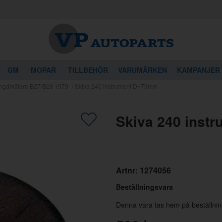
GM
MOPAR
TILLBEHÖR
VARUMÄRKEN
KAMPANJER
ngdmätare B27/B28 1979-
/
Skiva 240 instrument D=79mm
gon av dessa produkter kan intressera 
Skiva 240 inst
Artnr:
1274056
Beställningsvara
Denna vara tas hem på beställnin