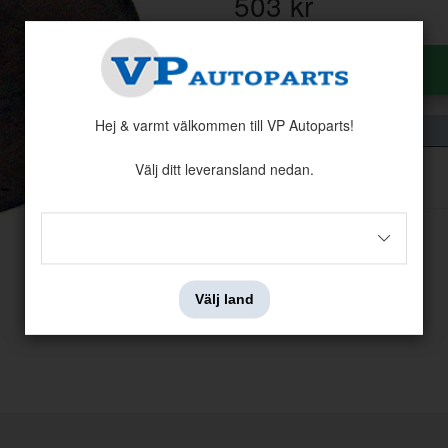
503
kr
Antal:
Styck
Hej & varmt välkommen till VP Autoparts!
Välj ditt leveransland nedan.
Välj land