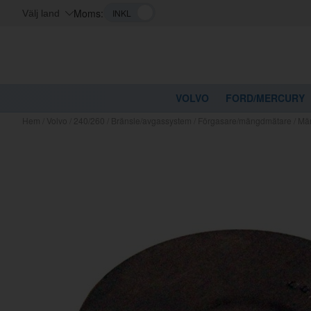
Moms:
Välj land
VOLVO
FORD/MERCURY
Hem
/
Volvo
/
240/260
/
Bränsle/avgassystem
/
Förgasare/mängdmätare
/
Mä
Kanske nå