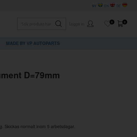
SV
EN
DE
0
0
Logga in
MADE BY VP AUTOPARTS
×
dig?
rument D=79mm
g. Skickas normalt inom 5 arbetsdagar.