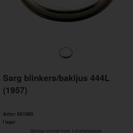
Tvärbalk växellåda upphängning 64-66
Spj
Sarg blinkers/bakljus 444L
Artnr:
C5ZZ-6A023
Art
595 kr
49
(1957)
Artnr:
651960
I lager
Skickas normalt inom 1-3 arbetsdagar.