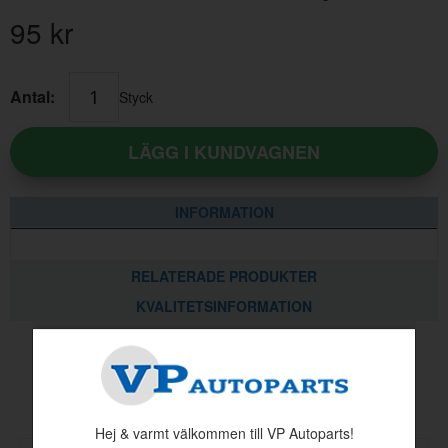
95
kr
Antal:
Styck
LÄGG I KUNDVAGNEN
INFORMATION
RELATERADE PRODUKTER
KVALITETSINFORMATION
Andra köpte även
Hej & varmt välkommen till VP Autoparts!