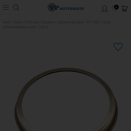
0
Hem
/
Volvo
/
PV/Duett
/
Elsystem
/
Belysning bakre
/
PV 1957
/
Sarg
blinkers/bakljus 444L (1957)
×
Kanske någon av dessa produkter
kan intressera dig?