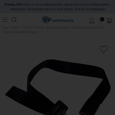
Fredag 14/8
håller vi vår kundtjänsttelefon stängd då vi är på Vallåkraträffen.
Välkommen att kontakta oss via e-post istället. Tack för din förståelse!
0
Hem
/
Volvo
/
140/164
/
Övrigt
/
Säkerhetsbälten
/
Säkerhetsbälte bak 164
/
Säkerhetsbältsförlängare
×
Kanske någon av dessa produkter
kan intressera dig?