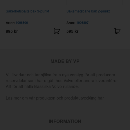
Säkerhetsbälte bak 3-punkt
Säkerhetsbälte bak 2-punkt
L
3
Artnr:
1006806
Artnr:
1006807
A
895 kr
595 kr
4
MADE BY VP
Vi tillverkar och tar själva fram nya verktyg för att producera
reservdelar som har utgått hos Volvo eller andra leverantörer.
Allt för att hålla klassiska Volvo rullande.
Läs mer om vår produktion och produktutveckling här
INFORMATION