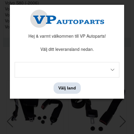
Volvo S80 (-2006)
Volvo S90, V90
Volvo V60
Volvo V70 P26, XC70 (2001-2007)
Volvo XC60 Volvo XC90
Hej & varmt välkommen till VP Autoparts!
RELATERADE PRODUKTER
Välj ditt leveransland nedan.
Andra köpte även
Välj land