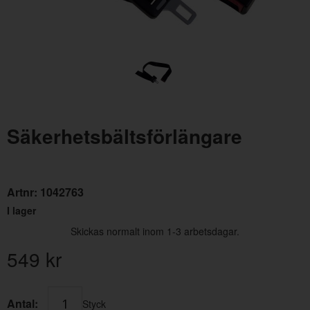
Säkerhetsbältsförlängare
Dörrhandtag 700/900 VäF/VäB med svart list
Mont
Artnr:
1042763
Artnr:
6846646
Artn
215 kr
40 
I lager
Skickas normalt inom 1-3 arbetsdagar.
549
kr
Antal:
Styck