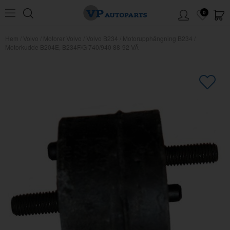
0
Hem
/
Volvo
/
Motorer Volvo
/
Volvo B234
/
Motorupphängning B234
/
Motorkudde B204E, B234F/G 740/940 88-92 VÄ
×
Kanske någon av dessa produkter
kan intressera dig?