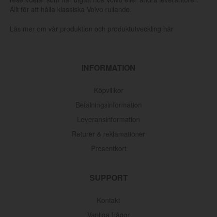
Allt för att hålla klassiska Volvo rullande.
Läs mer om vår produktion och produktutveckling här
INFORMATION
Köpvillkor
Betalningsinformation
Leveransinformation
Returer & reklamationer
Presentkort
Oljefilter Volvo 1962-1998
Artnr:
3517857
SUPPORT
145 kr
Kontakt
Vanliga frågor