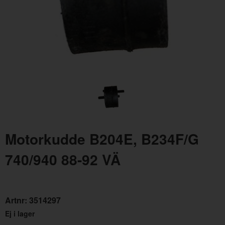
Låsmutter M8-1,25 h=9 mm B21/B23/B200/230
Artnr:
948645
Motorkudde B204E, B234F/G
4 kr
740/940 88-92 VÄ
Artnr:
3514297
Ej i lager