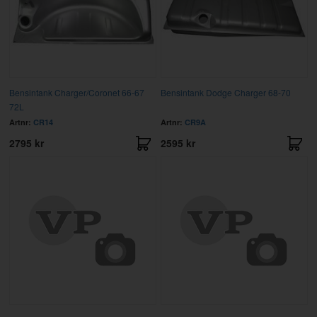
Bensintank Charger/Coronet 66-67
Bensintank Dodge Charger 68-70
72L
Artnr:
CR14
Artnr:
CR9A
2795 kr
2595 kr