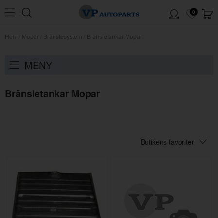
0
Hem
/
Mopar
/
Bränslesystem
/
Bränsletankar Mopar
MENY
Bränsletankar Mopar
Butikens favoriter