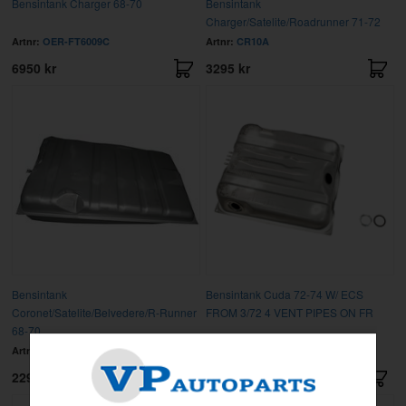
Bensintank Charger 68-70
Bensintank
Charger/Satelite/Roadrunner 71-72
Artnr:
OER-FT6009C
Artnr:
CR10A
6950 kr
3295 kr
Bensintank
Bensintank Cuda 72-74 W/ ECS
Coronet/Satelite/Belvedere/R-Runner
FROM 3/72 4 VENT PIPES ON FR
68-70
Artnr:
CR9C
Artnr:
GMK-2422-750-72
2299 kr
2295 kr