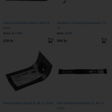
Hållare bensintank Mopar A/B/C/E
Tankband Challenger/Barracuda 70-
body
74
Artnr:
B-11470
Artnr:
ST50
239 kr
399 kr
Stöd tankband Mopar B, 68-70 (2/bil)
Stöd tankband mitt Mopar B, 68-70
(1/bil)