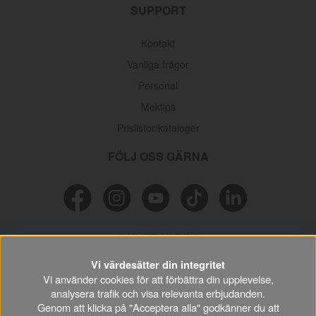
SUPPORT
Kontakt
Vanliga frågor
Personal
Mektips
Prislistor/kataloger
FÖLJ OSS GÄRNA
NYHETSBREV
Vi värdesätter din integritet
Missa inga erbjudanden, information och nyttiga tips & tricks
Vi använder cookies för att förbättra din upplevelse,
kring din hobby.
analysera trafik och visa relevanta erbjudanden.
Genom att klicka på "Acceptera alla" godkänner du att