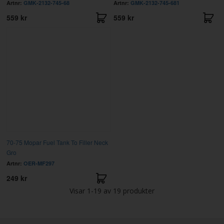
Artnr:
GMK-2132-745-68
Artnr:
GMK-2132-745-681
559 kr
559 kr
70-75 Mopar Fuel Tank To Filler Neck
Gro
Artnr:
OER-MF297
249 kr
Visar
1-19
av
19
produkter