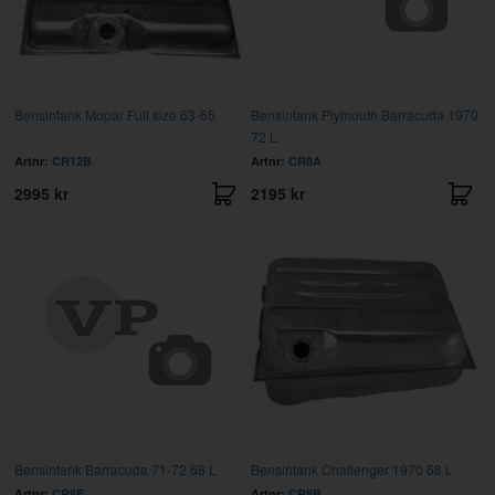
Bensintank Mopar Full size 63-65
Bensintank Plymouth Barracuda 1970
72 L
Artnr:
CR12B
Artnr:
CR8A
2995 kr
2195 kr
Bensintank Barracuda 71-72 68 L
Bensintank Challenger 1970 68 L
Artnr:
CR8E
Artnr:
CR8B