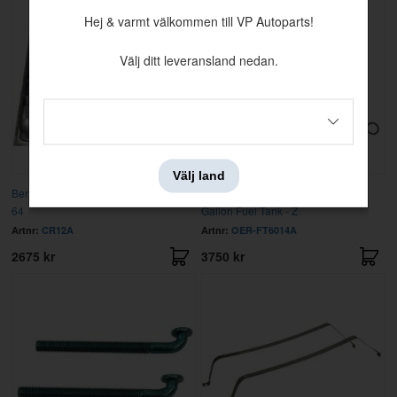
Hej & varmt välkommen till VP Autoparts!
Välj ditt leveransland nedan.
Välj land
Bensintank Polara 63/Belvedere 63-
Bensintank 72-73 Mopar B-Body
64
Gallon Fuel Tank - Z
Artnr:
CR12A
Artnr:
OER-FT6014A
2675 kr
3750 kr