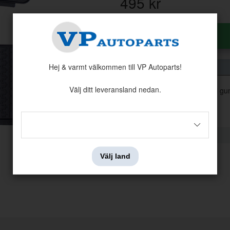
495
kr
Antal:
Styck
Hej & varmt välkommen till VP Autoparts!
Välj ditt leveransland nedan.
Sats med tillbehörsmattor i g
vatten, enkla att göra rent.
Välj land