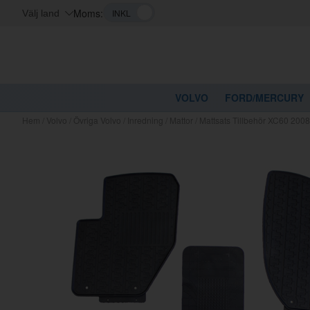
Moms:
Välj land
VOLVO
FORD/MERCURY
Hem
/
Volvo
/
Övriga Volvo
/
Inredning
/
Mattor
/
Mattsats Tillbehör XC60 200
Kanske nå