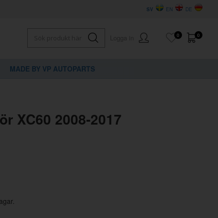
SV
EN
DE
0
0
Logga in
MADE BY VP AUTOPARTS
×
dig?
hör XC60 2008-2017
agar.