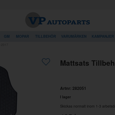
GM
MOPAR
TILLBEHÖR
VARUMÄRKEN
KAMPANJER
8-2017
gon av dessa produkter kan intressera 
Mattsats Tillbe
Artnr:
282051
I lager
Skickas normalt inom 1-3 arbetsd