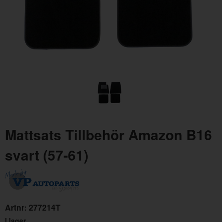
Mattsats Amazon 65-70 grå textil
Mat
Artnr:
277221
Art
Mattsats Tillbehör Amazon B16
2795 kr
27
svart (57-61)
Artnr:
277214T
I lager