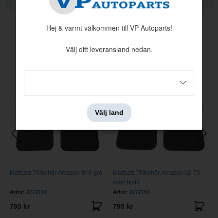
KVALITETSINFORMATION
Hej & varmt välkommen till VP Autoparts!
Andra köpte även
Välj ditt leveransland nedan.
Välj land
Mattsats Tillbehör Amazon B16 grå
Mattsats Tillbehör Amazon 62-70
svart textil
Artnr:
277213T
Artnr:
277216T
795 kr
795 kr