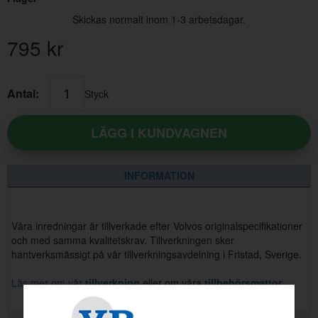
Skickas normalt inom 1-3 arbetsdagar.
795
kr
Antal:
Styck
LÄGG I KUNDVAGNEN
INFORMATION
Våra inredningar är tillverkade efter Volvos originalspecifikationer
och med samma kvalitetskrav. Tillverkningen sker
hantverksmässigt på vår tillverkningsavdelning i Fristad, Sverige.
Läs mer om vår
tillverkning
eller om våra
tillbehörsmattor
.