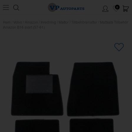
0
Hem
/
Volvo
/
Amazon
/
Inredning
/
Mattor
/
Tillbehörsmattor
/
Mattsats Tillbehör
Amazon B16 svart (57-61)
×
Kanske någon av dessa produkter
kan intressera dig?