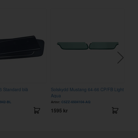
6 Standard blå
Solskydd Mustang 64-66 CP/FB Light
Dörr
Aqua
3942-BL
Artnr:
C5ZZ-6504104-AQ
Artnr
1595 kr
239