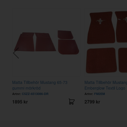
 1-
Matta Tillbehör Mustang 65-73
Matta Tillbehör Mustan
gummi mörkröd
Emberglow Textil Logo
Artnr:
C5ZZ-6513086-DR
Artnr:
FM2EM
1895 kr
2799 kr