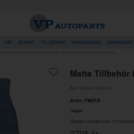
GM
MOPAR
TILLBEHÖR
VARUMÄRKEN
KAMPANJER
attor tillbehör Mustang 65-73
/
Matta Tillbehör Ford 64-73 blå textil logo
gon av dessa produkter kan intressera 
Matta Tillbehör 
Auto Custom Carpets
Artnr:
FM2FB
I lager
Skickas normalt inom 1-3 arbetsd
2795
kr