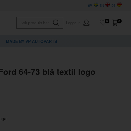
SV
EN
DE
0
0
Logga in
MADE BY VP AUTOPARTS
×
dig?
Ford 64-73 blå textil logo
agar.