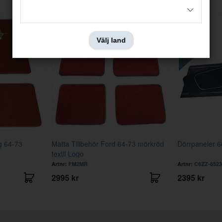
Välj land
g 64-73
Matta Tillbehör Ford 64-73 mörkröd
Dörrpaneler 6
textil Logo
Artnr:
FM2MR
Artnr:
C6ZZ-652
2995 kr
2395 kr