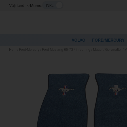
Moms:
Välj land
VOLVO
FORD/MERCURY
Hem
/
Ford/Mercury
/
Ford Mustang 65-73
/
Inredning
/
Mattor
/
Golvmattor
/
M
Kanske nå