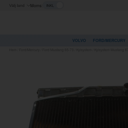
Moms:
Välj land
VOLVO
FORD/MERCURY
Hem
/
Ford/Mercury
/
Ford Mustang 65-73
/
Kylsystem
/
Kylsystem Mustang 6
Kanske nå