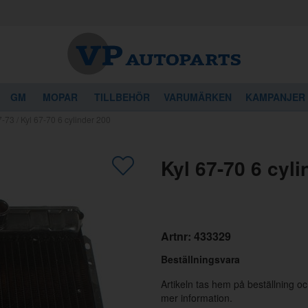
GM
MOPAR
TILLBEHÖR
VARUMÄRKEN
KAMPANJER
7-73
/
Kyl 67-70 6 cylinder 200
gon av dessa produkter kan intressera 
Kyl 67-70 6 cyli
Artnr:
433329
Beställningsvara
Artikeln tas hem på beställning o
mer information.