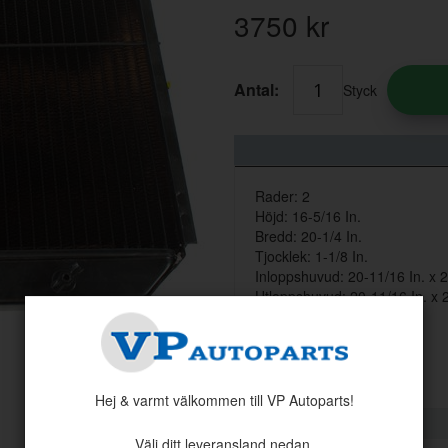
3750
kr
Antal:
Styck
Rader: 2
Höjd: 16-5/16 In.
Bredd: 20-1/4 In.
Tjocklek: 1-1/8 In.
Inloppshuvud: 20-11/16 In. x 2
Utloppshuvud: 20-11/16 In. x 2
Inlopp: 1-1/4 In.
Utlopp: 1-1/4 In.
Typ av kylare: Concentric
Hej & varmt välkommen till VP Autoparts!
Välj ditt leveransland nedan.