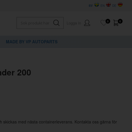
SV
EN
DE
0
0
Logga in
MADE BY VP AUTOPARTS
×
dig?
nder 200
ch skickas med nästa containerleverans. Kontakta oss gärna för