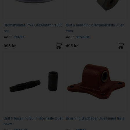
Bromstrumma PV/DuettAmazon/1800
Bult & bussning bladfjäderfäste Duett
bak
fram
Artnr:
673797
Artnr:
80749-50
995 kr
495 kr
Bult & bussning Bult Fjäderfäste Duett
Bussning Bladfjäder Duett (med fäste)
bakre