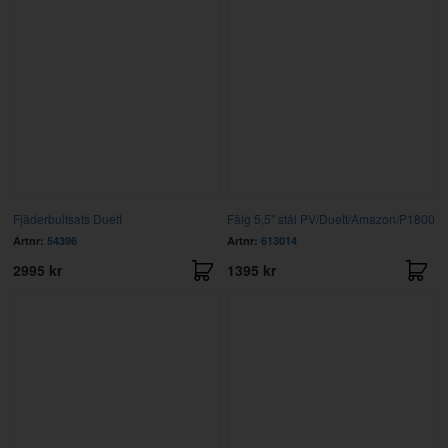
Fjäderbultsats Duett
Fälg 5,5" stål PV/Duett/Amazon/P1800
Artnr:
54396
Artnr:
613014
2995 kr
1395 kr