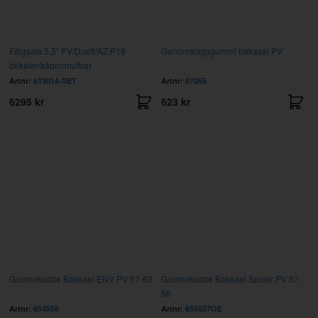
Fälgsats 5,5" PV/Duett/AZ/P18
Genomslagsgummi bakaxel PV
dekaler/kåpor/muttrar
Artnr:
613014-SET
Artnr:
87055
6295 kr
623 kr
Gummikudde Bakaxel ENV PV 57-63
Gummikudde Bakaxel Spicer PV 57-
66
Artnr:
654956
Artnr:
655557OE