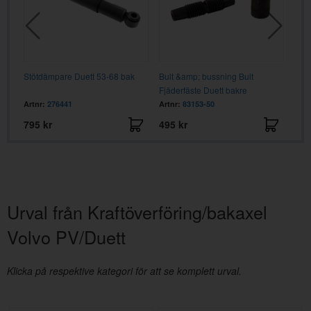
7-66
Stötdämpare Duett 53-68 bak
Bult &amp; bussning Bult
Väx
Fjäderfäste Duett bakre
54- 
Artnr:
276441
Artnr:
83153-50
Artn
795 kr
495 kr
439
Urval från Kraftöverföring/bakaxel
Volvo PV/Duett
Klicka på respektive kategori för att se komplett urval.