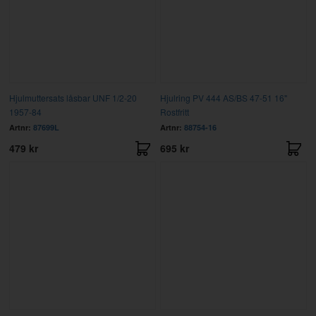
Hjulmuttersats låsbar UNF 1/2-20
Hjulring PV 444 AS/BS 47-51 16"
1957-84
Rostfritt
Artnr:
87699L
Artnr:
88754-16
479 kr
695 kr