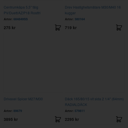
Centrumkåpa 5,5" fälg
Drev Hastighetsmätare M30/M40 16
PV/Duett/AZ/P18 Rostfri
kuggar
Artnr:
684849SS
Artnr:
380164
275 kr
719 kr
Drivaxel Spicer M27/M30
Däck 165/80/15 vit sida 2 1/4" (64mm)
RADIALDÄCK
Artnr:
89679
Artnr:
579811
3895 kr
2295 kr