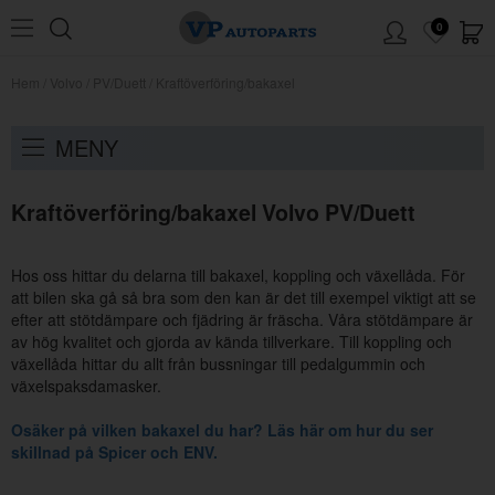
0
Hem
/
Volvo
/
PV/Duett
/
Kraftöverföring/bakaxel
MENY
Kraftöverföring/bakaxel Volvo PV/Duett
Hos oss hittar du delarna till bakaxel, koppling och växellåda. För
att bilen ska gå så bra som den kan är det till exempel viktigt att se
efter att stötdämpare och fjädring är fräscha. Våra stötdämpare är
av hög kvalitet och gjorda av kända tillverkare. Till koppling och
växellåda hittar du allt från bussningar till pedalgummin och
växelspaksdamasker.
Osäker på vilken bakaxel du har? Läs här om hur du ser
skillnad på Spicer och ENV.