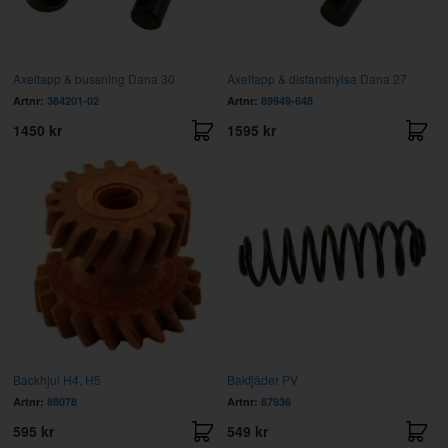
Axeltapp & bussning Dana 30
Axeltapp & distanshylsa Dana 27
Artnr:
384201-02
Artnr:
89949-648
1450 kr
1595 kr
Backhjul H4, H5
Bakfjäder PV
Artnr:
88078
Artnr:
87936
595 kr
549 kr