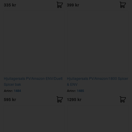
335 kr
399 kr
Hjullagersats PV/Amazon ENV/Duett
Hjullagersats PV/Amazon/1800 Spicer
Spicer bak
& ENV
Artnr:
1484
Artnr:
1485
595 kr
1295 kr