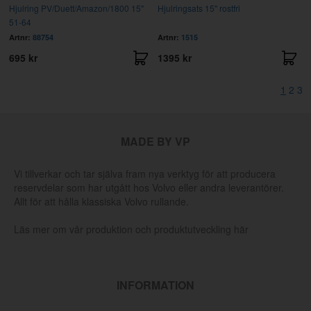
Hjulring PV/Duett/Amazon/1800 15"
Hjulringsats 15" rostfri
51-64
Artnr:
88754
Artnr:
1515
695 kr
1395 kr
1
2
3
MADE BY VP
Vi tillverkar och tar själva fram nya verktyg för att producera
reservdelar som har utgått hos Volvo eller andra leverantörer.
Allt för att hålla klassiska Volvo rullande.
Läs mer om vår produktion och produktutveckling här
INFORMATION