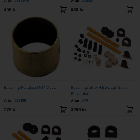
Artnr:
83153-50
Artnr:
662025
495 kr
580 kr
Bussning Pedalaxel 544/Duett
Bussningsats 544 Bakvagn Spicer
Polyuretan
Artnr:
662188
Artnr:
5PU
275 kr
3295 kr