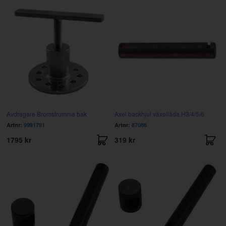
Avdragare Bromstrumma bak
Axel backhjul växellåda H3/4/5/6
Artnr:
9991791
Artnr:
87086
1795 kr
319 kr