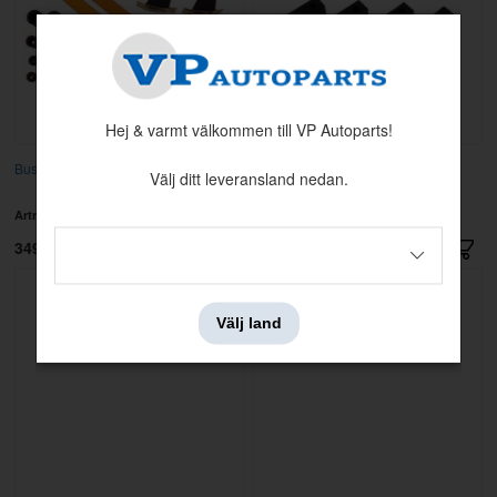
Hej & varmt välkommen till VP Autoparts!
Bussningsats 544 Bakvagn Spicer
Bussningsats PV 544 bak Spicer
Välj ditt leveransland nedan.
Polyuretan
Artnr:
5
Artnr:
600410PU
3495 kr
995 kr
Välj land