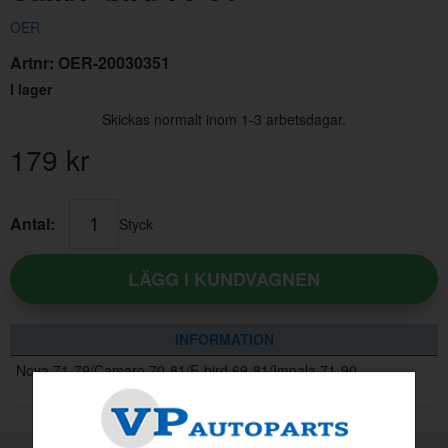
OER
Artnr:
OER-20030351
I lager
Skickas normalt inom 1-3 arbetsdagar.
179
kr
Oljefilter Volvo 1962-1998
Antal:
Styck
Artnr:
3517857
145 kr
LÄGG I KUNDVAGNEN
INFORMATION
Nova 71-79/Camaro 70-81/F-bird 69-81/Impala 71-90