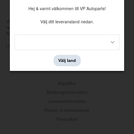
MADE BY VP
Hej & varmt välkommen till VP Autoparts!
Vi tillverkar och tar själva fram nya verktyg för att producera
Välj ditt leveransland nedan.
reservdelar som har utgått hos Volvo eller andra leverantörer.
Allt för att hålla klassiska Volvo rullande.
Läs mer om vår produktion och produktutveckling här
Välj land
INFORMATION
Urtrampningslager B18/B20/B21/B23/B200/B230-84
Köpvillkor
Artnr:
380569
Betalningsinformation
325 kr
Leveransinformation
Returer & reklamationer
Presentkort