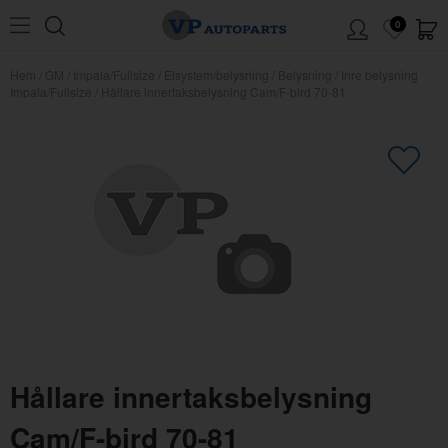
0
Hem
/
GM
/
Impala/Fullsize
/
Elsystem/belysning
/
Belysning
/
Inre belysning
Impala/Fullsize
/
Hållare innertaksbelysning Cam/F-bird 70-81
×
Kanske någon av dessa produkter
kan intressera dig?
Hållare innertaksbelysning
Cam/F-bird 70-81