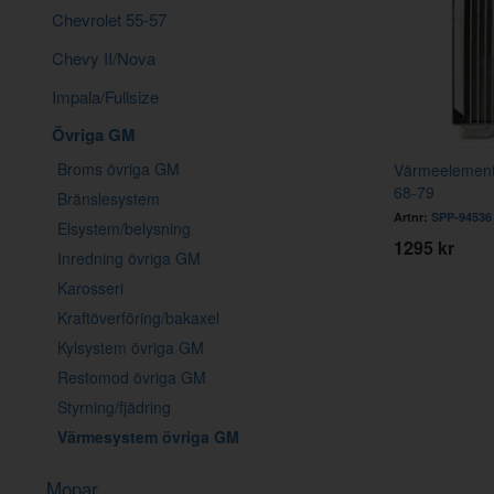
Chevrolet 55-57
Chevy II/Nova
Impala/Fullsize
Övriga GM
Broms övriga GM
Värmeelement
68-79
Bränslesystem
Artnr:
SPP-94536
Elsystem/belysning
1295 kr
Inredning övriga GM
Karosseri
Kraftöverföring/bakaxel
Kylsystem övriga GM
Restomod övriga GM
Styrning/fjädring
Värmesystem övriga GM
Mopar