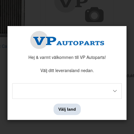
 Camaro 69-81/Nova
Skruvsats Värmebox GM F,A,N Se
AMK
Hej & varmt välkommen till VP Autoparts!
Artnr:
G-4326
99 kr
Välj ditt leveransland nedan.
Visar
1-2
av
2
produk
Välj land