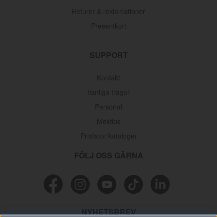
Returer & reklamationer
Presentkort
SUPPORT
Kontakt
Vanliga frågor
Personal
Mektips
Prislistor/kataloger
FÖLJ OSS GÄRNA
NYHETSBREV