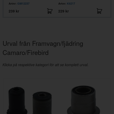
Artnr:
GM12237
Artnr:
K6217
Artn
239 kr
229 kr
649
Urval från Framvagn/fjädring
Camaro/Firebird
Klicka på respektive kategori för att se komplett urval.