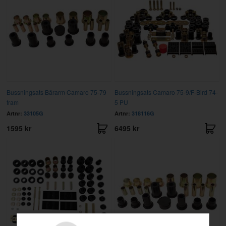
Bussningsats Bärarm Camaro 75-79
Bussningsats Camaro 75-9/F-Bird 74-
fram
5 PU
Artnr:
33105G
Artnr:
318116G
1595 kr
6495 kr