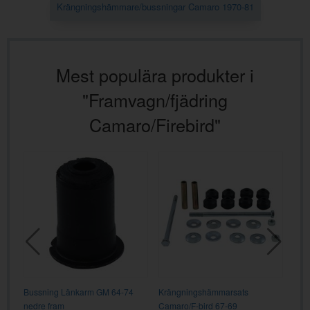
Krängningshämmare/bussningar Camaro 1970-81
Mest populära produkter i
"Framvagn/fjädring
Camaro/Firebird"
-
Bussning Länkarm GM 64-74
Krängningshämmarsats
Buss
nedre fram
Camaro/F-bird 67-69
Bird