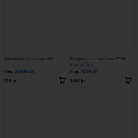
Gummistopp övre bärarm GM
Krängningshämmare Cam.67-69,
Nova 68-74 1"
Artnr:
OER-384220
Artnr:
ADD-K136
219 kr
3495 kr