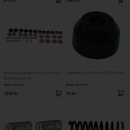
879 kr
1495 kr
Bussningssats Subframe Camaro 67-
Dammtätning Kulled d=15/D=35 mm
81/Firebird 67-75
Artnr:
34142G
Artnr:
913101G
1895 kr
19 kr