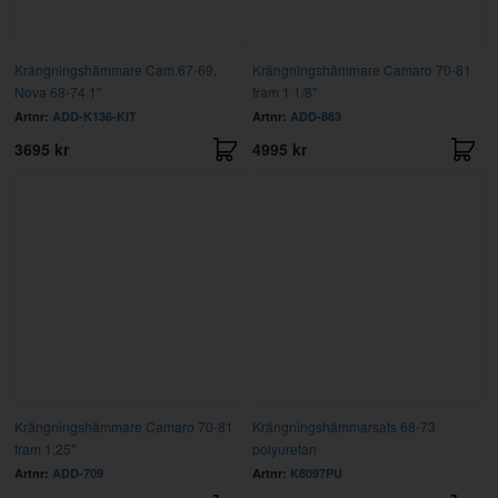
Krängningshämmare Cam.67-69,
Krängningshämmare Camaro 70-81
Nova 68-74 1"
fram 1 1/8"
Artnr:
ADD-K136-KIT
Artnr:
ADD-883
3695 kr
4995 kr
Krängningshämmare Camaro 70-81
Krängningshämmarsats 68-73
fram 1,25"
polyuretan
Artnr:
ADD-709
Artnr:
K8097PU