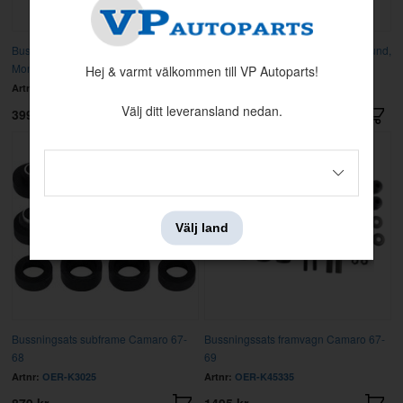
Bussningsats Camaro/F-bird 67-69,
Bussningsats länkarm GM 66-72 rund,
Mono Leaf
PU
Hej & varmt välkommen till VP Autoparts!
Artnr:
318119G
Artnr:
33101G
Välj ditt leveransland nedan.
3995 kr
1595 kr
Välj land
Bussningsats subframe Camaro 67-
Bussningssats framvagn Camaro 67-
68
69
Artnr:
OER-K3025
Artnr:
OER-K45335