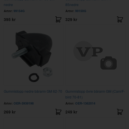
nedre
85nedre
Artnr:
99154G
Artnr:
99150G
395 kr
329 kr
Gummistopp nedre bärarm GM 62-70
Gummistopp övre bärarm GM (Cam/F-
bird 70-81)
Artnr:
OER-3939198
Artnr:
OER-1362014
269 kr
249 kr