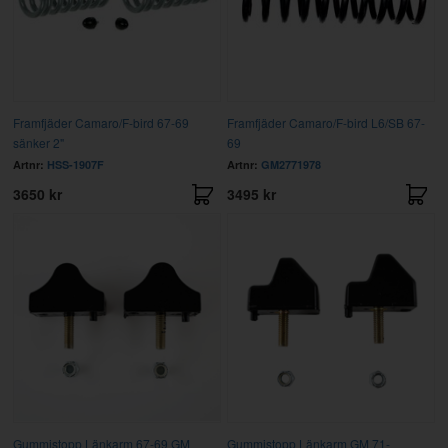
Framfjäder Camaro/F-bird 67-69
Framfjäder Camaro/F-bird L6/SB 67-
sänker 2"
69
Artnr:
HSS-1907F
Artnr:
GM2771978
3650 kr
3495 kr
Gummistopp Länkarm 67-69 GM
Gummistopp Länkarm GM 71-