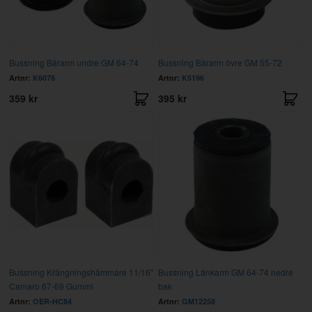
Bussning Bärarm undre GM 64-74
Bussning Bärarm övre GM 55-72
Artnr:
K6076
Artnr:
K5196
359 kr
395 kr
Bussning Krängningshämmare 11/16"
Bussning Länkarm GM 64-74 nedre
Camaro 67-69 Gummi
bak
Artnr:
OER-HC84
Artnr:
GM12258