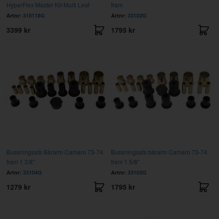
HyperFlex Master Kit-Multi Leaf
fram
Artnr:
318118G
Artnr:
33102G
3399 kr
1795 kr
Bussningsats Bärarm Camaro 73-74
Bussningsats bärarm Camaro 73-74
fram 1 3/8"
fram 1 5/8"
Artnr:
33104G
Artnr:
33103G
1279 kr
1795 kr