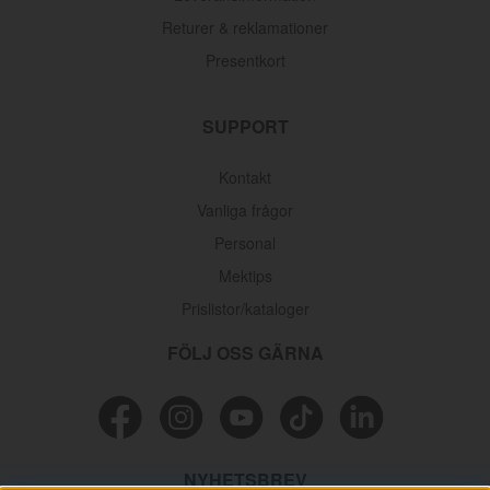
Returer & reklamationer
Presentkort
SUPPORT
Kontakt
Vanliga frågor
Personal
Mektips
Prislistor/kataloger
FÖLJ OSS GÄRNA
NYHETSBREV