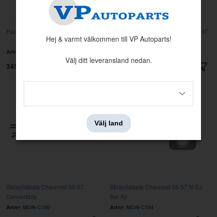
Packningssats kaross Chevrolet 57
Skraplistsats Chevrolet 55-57 2-D HT
Hej & varmt välkommen till VP Autoparts!
Bel Air
Artnr:
MON-C177
Artnr:
MON-C149
Välj ditt leveransland nedan.
345 kr
3950 kr
Välj land
Skraplistsats Chevrolet 55-57
Skraplistsats Chevrolet 55-57 ht EJ
Convertible
Bel Air
Artnr:
MON-C150
Artnr:
MON-C154