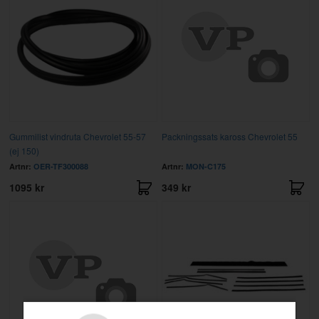
Gummilist vindruta Chevrolet 55-57
Packningssats kaross Chevrolet 55
(ej 150)
Artnr:
OER-TF300088
Artnr:
MON-C175
1095 kr
349 kr